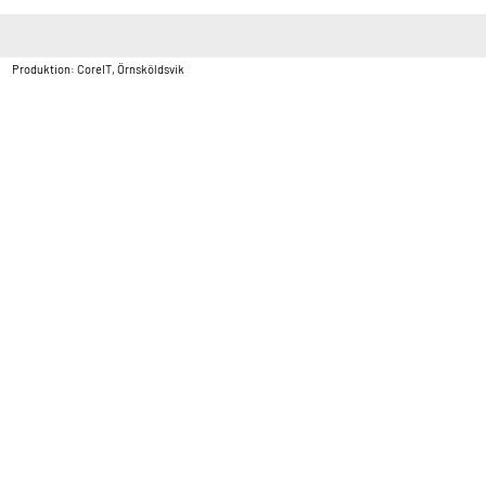
Copyright © Vatten & Avloppscenter i Sverige AB2026.
Produktion: CoreIT, Örnsköldsvik