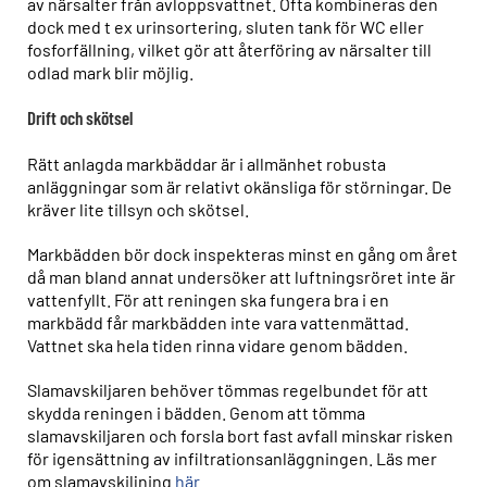
av närsalter från avloppsvattnet. Ofta kombineras den
dock med t ex urinsortering, sluten tank för WC eller
fosforfällning, vilket gör att återföring av närsalter till
odlad mark blir möjlig.
Drift och skötsel
Rätt anlagda markbäddar är i allmänhet robusta
anläggningar som är relativt okänsliga för störningar. De
kräver lite tillsyn och skötsel.
Markbädden bör dock inspekteras minst en gång om året
då man bland annat undersöker att luftningsröret inte är
vattenfyllt. För att reningen ska fungera bra i en
markbädd får markbädden inte vara vattenmättad.
Vattnet ska hela tiden rinna vidare genom bädden.
Slamavskiljaren behöver tömmas regelbundet för att
skydda reningen i bädden. Genom att tömma
slamavskiljaren och forsla bort fast avfall minskar risken
för igensättning av infiltrationsanläggningen. Läs mer
om slamavskiljning
här