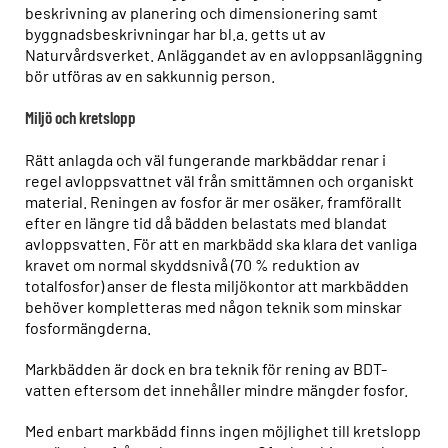
beskrivning av planering och dimensionering samt
byggnadsbeskrivningar har bl.a. getts ut av
Naturvårdsverket. Anläggandet av en avloppsanläggning
bör utföras av en sakkunnig person.
Miljö och kretslopp
Rätt anlagda och väl fungerande markbäddar renar i
regel avloppsvattnet väl från smittämnen och organiskt
material. Reningen av fosfor är mer osäker, framförallt
efter en längre tid då bädden belastats med blandat
avloppsvatten. För att en markbädd ska klara det vanliga
kravet om normal skyddsnivå (70 % reduktion av
totalfosfor) anser de flesta miljökontor att markbädden
behöver kompletteras med någon teknik som minskar
fosformängderna.
Markbädden är dock en bra teknik för rening av BDT-
vatten eftersom det innehåller mindre mängder fosfor.
Med enbart markbädd finns ingen möjlighet till kretslopp