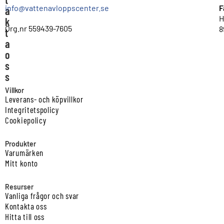
info@vattenavloppscenter.se
F
a
H
k
Org.nr 559439-7605
8
t
a
o
s
s
Villkor
Leverans- och köpvillkor
Integritetspolicy
Cookiepolicy
Produkter
Varumärken
Mitt konto
Resurser
Vanliga frågor och svar
Kontakta oss
Hitta till oss