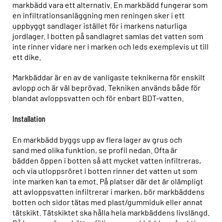
markbädd vara ett alternativ. En markbädd fungerar som
en infiltrationsanläggning men reningen sker i ett
uppbyggt sandlager istället för i markens naturliga
jordlager. I botten på sandlagret samlas det vatten som
inte rinner vidare ner i marken och leds exemplevis ut till
ett dike.
Markbäddar är en av de vanligaste teknikerna för enskilt
avlopp och är väl beprövad. Tekniken används både för
blandat avloppsvatten och för enbart BDT-vatten.
Installation
En markbädd byggs upp av flera lager av grus och
sand med olika funktion, se profil nedan. Ofta är
bädden öppen i botten så att mycket vatten infiltreras,
och via utloppsröret i botten rinner det vatten ut som
inte marken kan ta emot. På platser där det är olämpligt
att avloppsvatten infiltrerar i marken, bör markbäddens
botten och sidor tätas med plast/gummiduk eller annat
tätskikt. Tätskiktet ska hålla hela markbäddens livslängd.