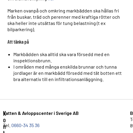
Marken ovanpå och omkring markbädden ska hållas fri
från buskar, träd och perenner med kraftiga rötter och
ska heller inte utsättas för tung belastning (t ex
bilparkering).
Att tänka på
Markbädden ska alltid ska vara försedd med en
inspektionsbrunn.
I områden med många enskilda brunnar och tunna
jordlager är en markbädd försedd med tät botten ett
bra alternativ till en infiltrationsanläggning.
K
Vatten & Avloppscenter i Sverige AB
B
o
T
n
Tel.
0660-34 35 36
8
t