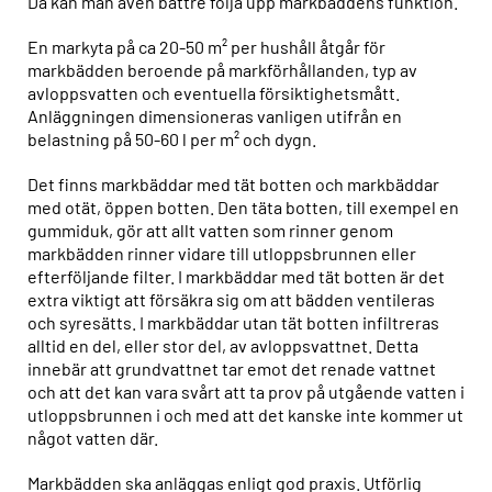
Då kan man även bättre följa upp markbäddens funktion.
En markyta på ca 20-50 m² per hushåll åtgår för
markbädden beroende på markförhållanden, typ av
avloppsvatten och eventuella försiktighetsmått.
Anläggningen dimensioneras vanligen utifrån en
belastning på 50-60 l per m² och dygn.
Det finns markbäddar med tät botten och markbäddar
med otät, öppen botten. Den täta botten, till exempel en
gummiduk, gör att allt vatten som rinner genom
markbädden rinner vidare till utloppsbrunnen eller
efterföljande filter. I markbäddar med tät botten är det
extra viktigt att försäkra sig om att bädden ventileras
och syresätts. I markbäddar utan tät botten infiltreras
alltid en del, eller stor del, av avloppsvattnet. Detta
innebär att grundvattnet tar emot det renade vattnet
och att det kan vara svårt att ta prov på utgående vatten i
utloppsbrunnen i och med att det kanske inte kommer ut
något vatten där.
Markbädden ska anläggas enligt god praxis. Utförlig