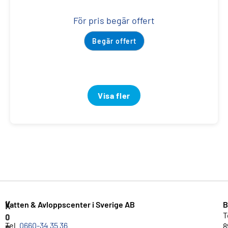
För pris begär offert
Begär offert
Visa fler
K
Vatten & Avloppscenter i Sverige AB
B
o
T
n
Tel.
0660-34 35 36
8