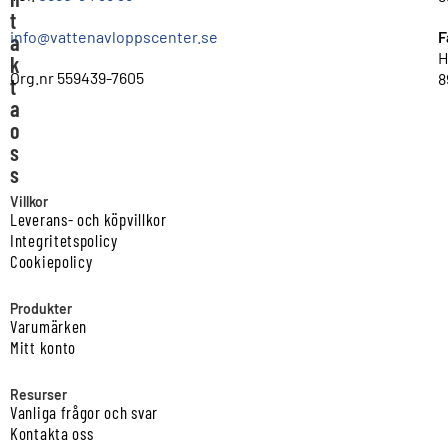
t
info@vattenavloppscenter.se
F
a
H
k
Org.nr 559439-7605
8
t
a
o
s
s
Villkor
Leverans- och köpvillkor
Integritetspolicy
Cookiepolicy
Produkter
Varumärken
Mitt konto
Resurser
Vanliga frågor och svar
Kontakta oss