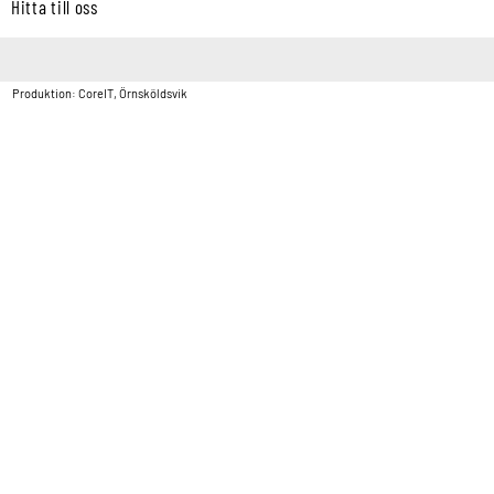
Hitta till oss
Copyright © Vatten & Avloppscenter i Sverige AB2026.
Produktion: CoreIT, Örnsköldsvik