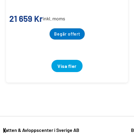
21 659
Kr
inkl. moms
Begär offert
Visa fler
K
Vatten & Avloppscenter i Sverige AB
B