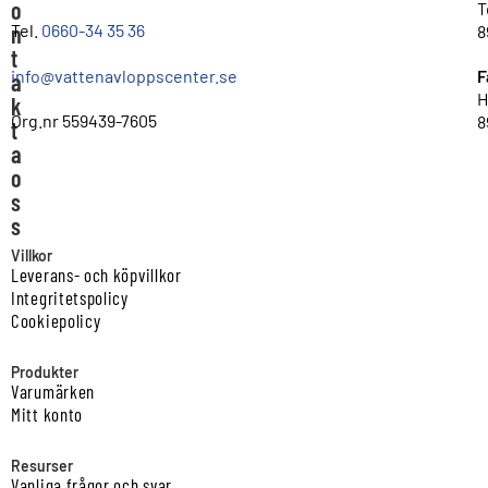
o
T
n
Tel.
0660-34 35 36
8
t
info@vattenavloppscenter.se
F
a
H
k
Org.nr 559439-7605
8
t
a
o
s
s
Villkor
Leverans- och köpvillkor
Integritetspolicy
Cookiepolicy
Produkter
Varumärken
Mitt konto
Resurser
Vanliga frågor och svar