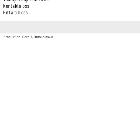
Kontakta oss
Hitta till oss
Copyright © Vatten & Avloppscenter i Sverige AB2026.
Produktion: CoreIT, Örnsköldsvik