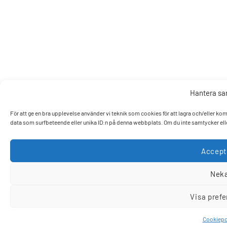
Hantera s
För att ge en bra upplevelse använder vi teknik som cookies för att lagra och/eller k
data som surfbeteende eller unika ID:n på denna webbplats. Om du inte samtycker elle
Accept
Nek
Visa pref
Cookiepo