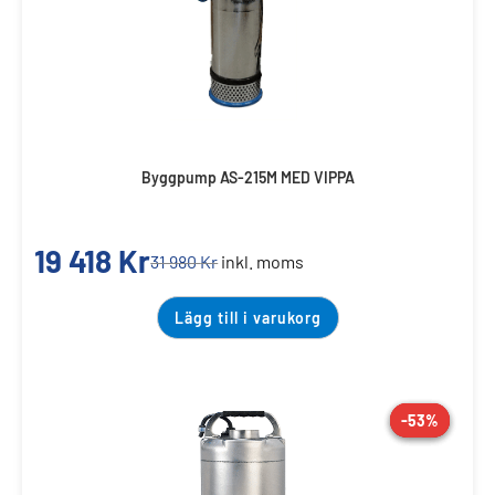
Byggpump AS-215M MED VIPPA
19 418
Kr
31 980
Kr
inkl. moms
Lägg till i varukorg
-53%
-53%
-53%
REA!