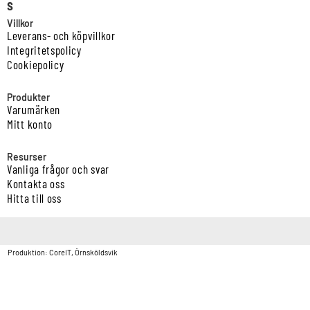
s
Villkor
Leverans- och köpvillkor
Integritetspolicy
Cookiepolicy
Produkter
Varumärken
Mitt konto
Resurser
Vanliga frågor och svar
Kontakta oss
Hitta till oss
Copyright © Vatten & Avloppscenter i Sverige AB2026.
Produktion: CoreIT, Örnsköldsvik