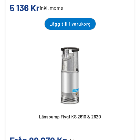
5 136
Kr
inkl. moms
Lägg till i varukorg
Länspump Flygt KS 2610 & 2620