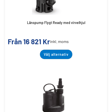
Länspump Flygt Ready med virvelhjul
Från
16 821
Kr
inkl. moms
Välj alternativ