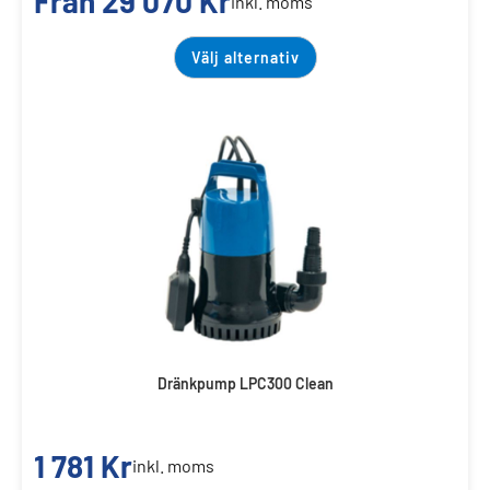
Från
29 070
Kr
inkl. moms
Välj alternativ
Dränkpump LPC300 Clean
1 781
Kr
inkl. moms