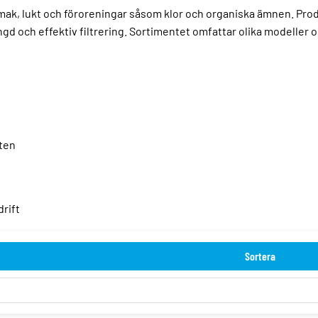
mak, lukt och föroreningar såsom klor och organiska ämnen. Produk
ivslängd och effektiv filtrering. Sortimentet omfattar olika modell
tten
rift
Sortera