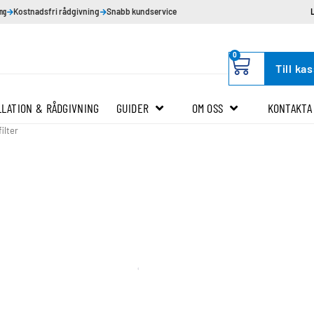
ing
Kostnadsfri rådgivning
Snabb kundservice
0
Till ka
LLATION & RÅDGIVNING
GUIDER
OM OSS
KONTAKTA
filter