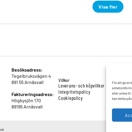
Visa fler
Besöksadress:
Tegelbruksvägen 4
Villkor
891 55 Arnäsvall
För att ge en
Leverans- och köpvillkor
enhetsinforma
Integritetspolicy
eller unika I
Faktureringsadress:
Cookiepolicy
kan detta påv
Högbysjön 170
89195 Arnäsvall
Ac
vik