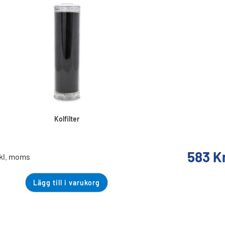
Kolfilter
583
K
nkl. moms
Lägg till i varukorg