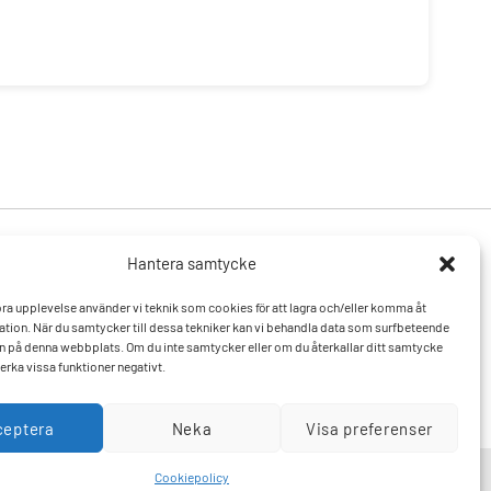
Hantera samtycke
Produkter
Resurser
 bra upplevelse använder vi teknik som cookies för att lagra och/eller komma åt
Varumärken
Vanliga frågor och svar
tion. När du samtycker till dessa tekniker kan vi behandla data som surfbeteende
Mitt konto
Kontakta oss
D:n på denna webbplats. Om du inte samtycker eller om du återkallar ditt samtycke
Hitta till oss
erka vissa funktioner negativt.
ceptera
Neka
Visa preferenser
Cookiepolicy