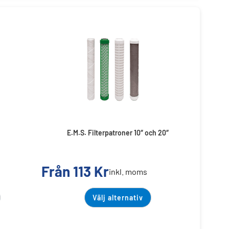
E.M.S. Filterpatroner 10″ och 20″
Från
113
Kr
inkl. moms
Välj alternativ