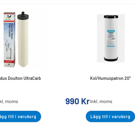
idus Doulton UltraCarb
Kol/Humuspatron 20″
990
Kr
nkl. moms
inkl. moms
ägg till i varukorg
Lägg till i varukorg