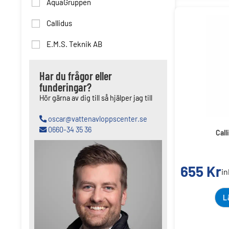
AquaGruppen
Callidus
E.M.S. Teknik AB
Har du frågor eller
funderingar?
Hör gärna av dig till så hjälper jag till
oscar@vattenavloppscenter.se
0660-34 35 36
Call
655
Kr
i
L