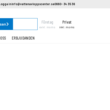
Logga in
info@vattenavloppscenter.se
0660- 34 35 36
Företag
Privat
ssan
exkl. moms
inkl. moms
 OSS
ERBJUDANDEN