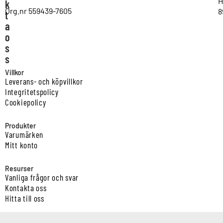
H
k
Org.nr 559439-7605
8
t
a
o
s
s
Villkor
Leverans- och köpvillkor
Integritetspolicy
Cookiepolicy
Produkter
Varumärken
Mitt konto
Resurser
Vanliga frågor och svar
Kontakta oss
Hitta till oss