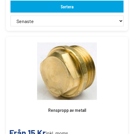
Sortera
Renspropp av metall
Från
15
Kr
inkl. moms