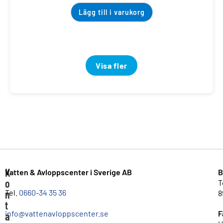
Lägg till i varukorg
Visa fler
K
Vatten & Avloppscenter i Sverige AB
B
o
T
n
Tel.
0660-34 35 36
8
t
info@vattenavloppscenter.se
F
a