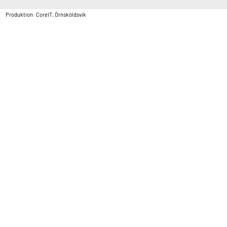
Copyright © Vatten & Avloppscenter i Sverige AB2026.
Produktion: CoreIT, Örnsköldsvik