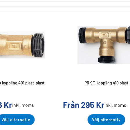
 koppling 401 plast-plast
PRK T-koppling 410 plast
6
Kr
Från
295
Kr
inkl. moms
inkl. moms
Välj alternativ
Välj alternativ