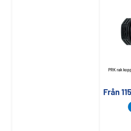
PRK rak kopp
Från
11