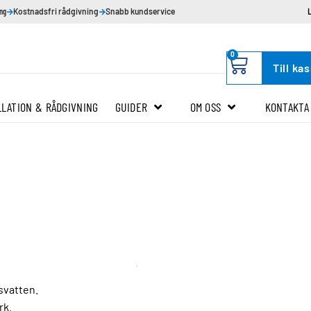
ing
Kostnadsfri rådgivning
Snabb kundservice
0
Till ka
LLATION & RÅDGIVNING
GUIDER
OM OSS
KONTAKTA
svatten.
rk.