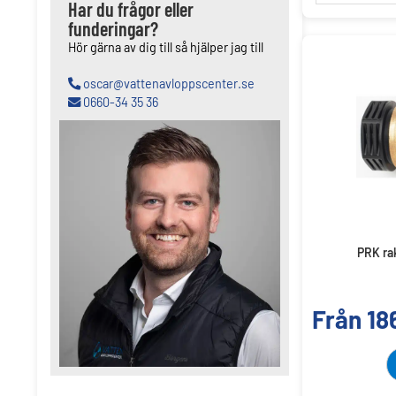
Har du frågor eller
funderingar?
Hör gärna av dig till så hjälper jag till
oscar@vattenavloppscenter.se
0660-34 35 36
PRK rak
Från
18