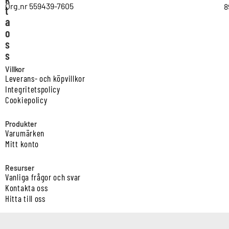
Org.nr 559439-7605
8
t
a
o
s
s
Villkor
Leverans- och köpvillkor
Integritetspolicy
Cookiepolicy
Produkter
Varumärken
Mitt konto
Resurser
Vanliga frågor och svar
Kontakta oss
Hitta till oss
Copyright © Vatten & Avloppscenter i Sverige AB2026.