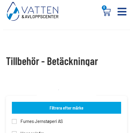
0
Tillbehör - Betäckningar
Filtrera efter märke
Furnes Jernstøperi AS