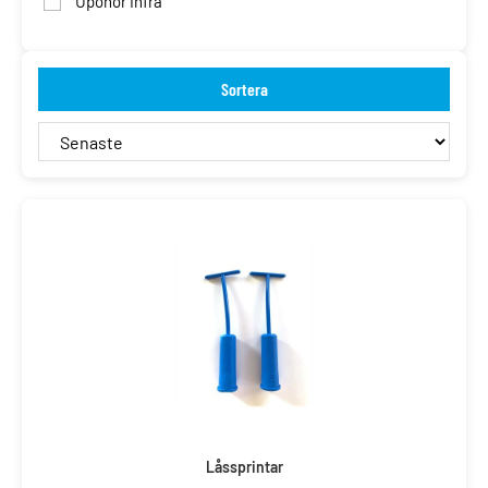
Uponor Infra
Sortera
Låssprintar