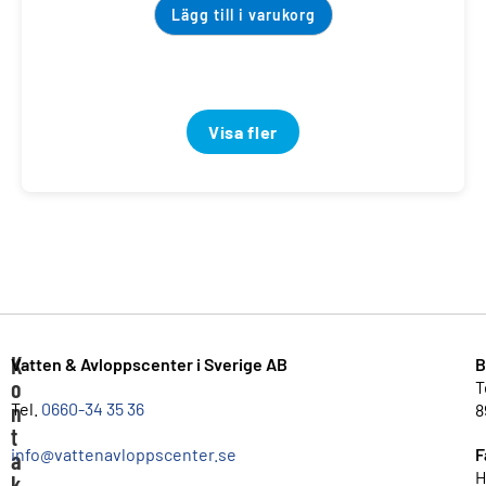
Lägg till i varukorg
Visa fler
K
Vatten & Avloppscenter i Sverige AB
B
o
T
n
Tel.
0660-34 35 36
8
t
info@vattenavloppscenter.se
F
a
H
k