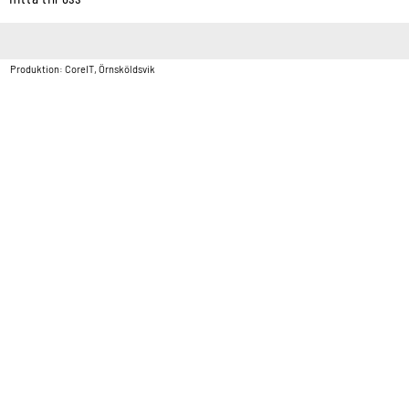
Copyright © Vatten & Avloppscenter i Sverige AB2026.
Produktion: CoreIT, Örnsköldsvik