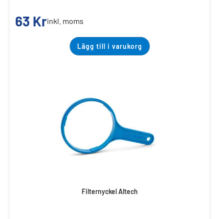
63
Kr
inkl. moms
Lägg till i varukorg
Filternyckel Altech