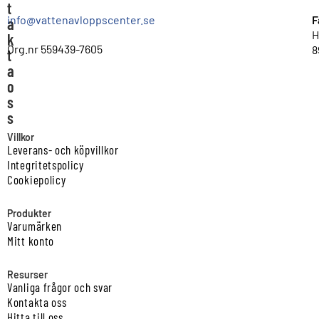
t
info@vattenavloppscenter.se
F
a
H
k
Org.nr 559439-7605
8
t
a
o
s
s
Villkor
Leverans- och köpvillkor
Integritetspolicy
Cookiepolicy
Produkter
Varumärken
Mitt konto
Resurser
Vanliga frågor och svar
Kontakta oss
Hitta till oss