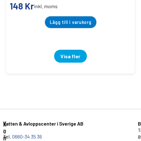
148
Kr
inkl. moms
Lägg till i varukorg
Visa fler
K
Vatten & Avloppscenter i Sverige AB
B
o
T
n
Tel.
0660-34 35 36
8