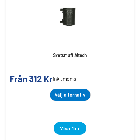
Svetsmuff Altech
Från
312
Kr
inkl. moms
Välj alternativ
Visa fler