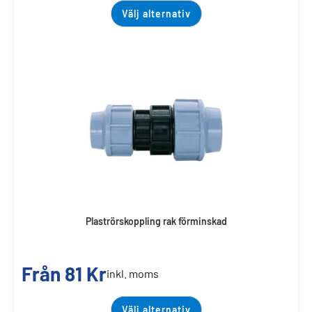
Välj alternativ
Plaströrskoppling rak förminskad
Från
81
Kr
inkl. moms
Välj alternativ