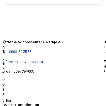
K
Vatten & Avloppscenter i Sverige AB
B
o
T
n
Tel.
0660-34 35 36
8
t
info@vattenavloppscenter.se
F
a
H
k
Org.nr 559439-7605
8
t
a
o
s
s
Villkor
Leverans- och köpvillkor