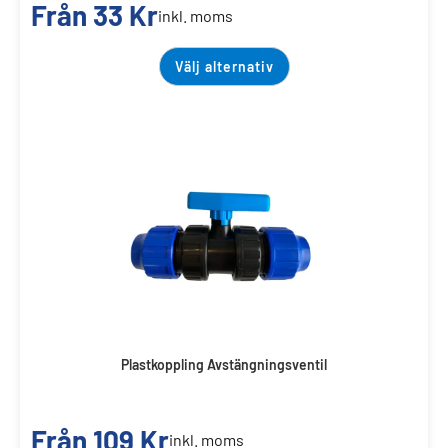
Från
33
Kr
inkl. moms
Välj alternativ
Plastkoppling Avstängningsventil
Från
109
Kr
inkl. moms