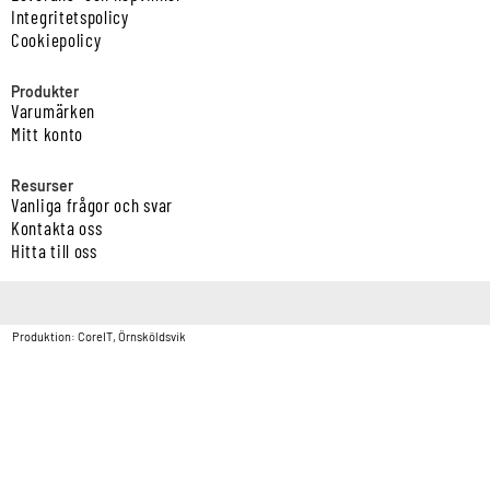
Integritetspolicy
Cookiepolicy
Produkter
Varumärken
Mitt konto
Resurser
Vanliga frågor och svar
Kontakta oss
Hitta till oss
Copyright © Vatten & Avloppscenter i Sverige AB2026.
Produktion: CoreIT, Örnsköldsvik