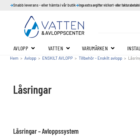
Snabb leverans - eller hämta i vår butik
Inga extra avgifter vid kort- eller fakturabetaln
AVLOPP
VATTEN
VARUMÄRKEN
INSTA
Hem
>
Avlopp
>
ENSKILT AVLOPP
>
Tillbehör - Enskilt avlopp
>
Låsrin
Låsringar
Låsringar – Avloppssystem