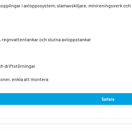
kopplingar i avloppssystem, slamavskiljare, minireningsverk och 
, regnvattentankar och slutna avloppstankar
ch driftstörningar
ioner, enkla att montera
Sortera