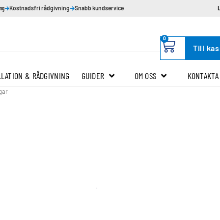
ing
Kostnadsfri rådgivning
Snabb kundservice
0
Till ka
LLATION & RÅDGIVNING
GUIDER
OM OSS
KONTAKTA
gar