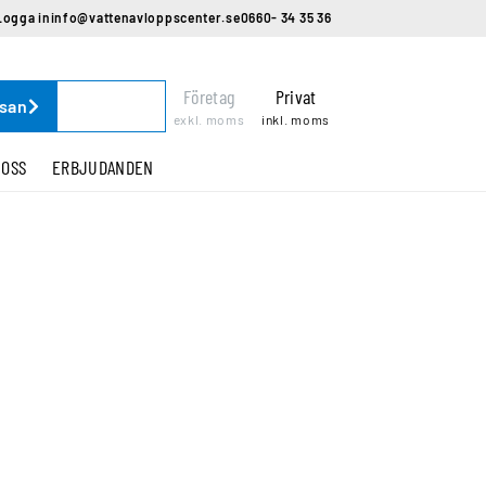
Logga in
info@vattenavloppscenter.se
0660- 34 35 36
Företag
Privat
ssan
exkl. moms
inkl. moms
 OSS
ERBJUDANDEN