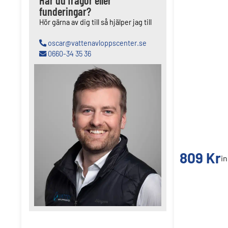
Har du frågor eller
funderingar?
Hör gärna av dig till så hjälper jag till
oscar@vattenavloppscenter.se
0660-34 35 36
809
Kr
i