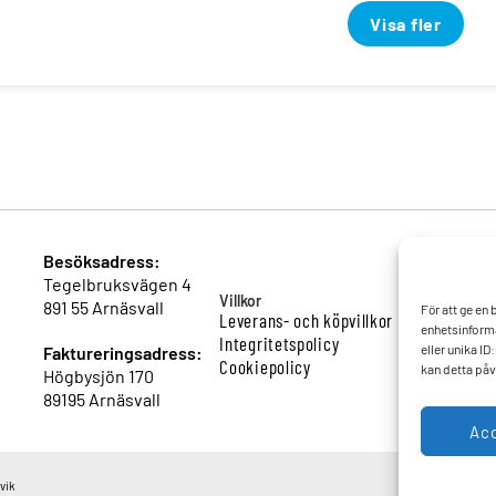
Visa fler
Besöksadress:
Tegelbruksvägen 4
Villkor
891 55 Arnäsvall
För att ge en
Leverans- och köpvillkor
enhetsinforma
Integritetspolicy
eller unika I
Faktureringsadress:
Cookiepolicy
kan detta påv
Högbysjön 170
89195 Arnäsvall
Ac
vik