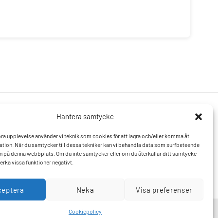
Hantera samtycke
Produkter
Resurser
 bra upplevelse använder vi teknik som cookies för att lagra och/eller komma åt
Varumärken
Vanliga frågor och svar
tion. När du samtycker till dessa tekniker kan vi behandla data som surfbeteende
Mitt konto
Kontakta oss
D:n på denna webbplats. Om du inte samtycker eller om du återkallar ditt samtycke
Hitta till oss
erka vissa funktioner negativt.
ceptera
Neka
Visa preferenser
Cookiepolicy