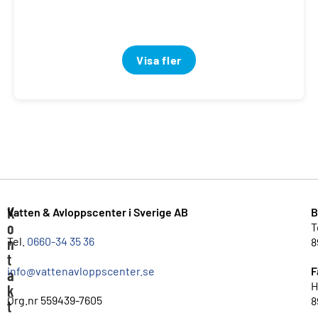
Visa fler
K
Vatten & Avloppscenter i Sverige AB
B
o
T
n
Tel.
0660-34 35 36
8
t
info@vattenavloppscenter.se
F
a
H
k
Org.nr 559439-7605
8
t