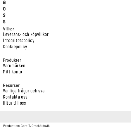
a
o
s
s
Villkor
Leverans- och köpvillkor
Integritetspolicy
Cookiepolicy
Produkter
Varumärken
Mitt konto
Resurser
Vanliga frågor och svar
Kontakta oss
Hitta till oss
Copyright © Vatten & Avloppscenter i Sverige AB2026.
Produktion: CoreIT, Örnsköldsvik