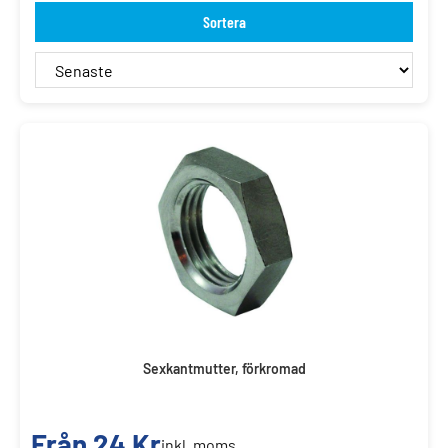
Sortera
Sexkantmutter, förkromad
Från
24
Kr
inkl. moms