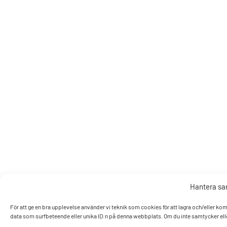
Hantera s
För att ge en bra upplevelse använder vi teknik som cookies för att lagra och/eller k
data som surfbeteende eller unika ID:n på denna webbplats. Om du inte samtycker elle