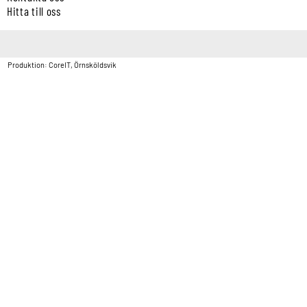
Hitta till oss
Copyright © Vatten & Avloppscenter i Sverige AB2026.
Produktion: CoreIT, Örnsköldsvik