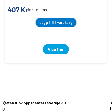
407
Kr
inkl. moms
Lägg till i varukorg
Visa fler
K
Vatten & Avloppscenter i Sverige AB
B
o
T