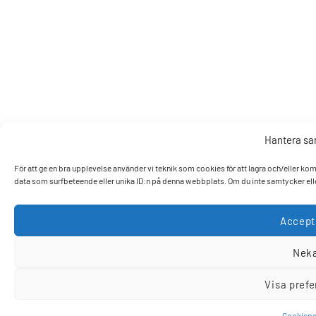
Hantera s
För att ge en bra upplevelse använder vi teknik som cookies för att lagra och/eller k
data som surfbeteende eller unika ID:n på denna webbplats. Om du inte samtycker elle
Accept
Nek
Visa pref
Cookiepo