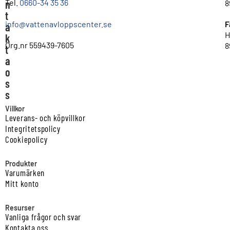
n
Tel.
0660-34 35 36
8
t
info@vattenavloppscenter.se
F
a
H
k
Org.nr 559439-7605
8
t
a
o
s
s
Villkor
Leverans- och köpvillkor
Integritetspolicy
Cookiepolicy
Produkter
Varumärken
Mitt konto
Resurser
Vanliga frågor och svar
Kontakta oss