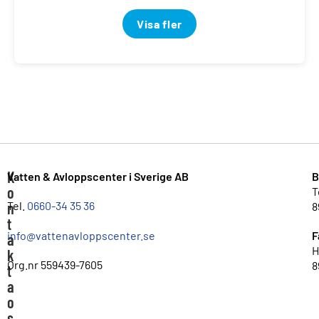
Visa fler
K
Vatten & Avloppscenter i Sverige AB
B
o
T
n
Tel.
0660-34 35 36
8
t
info@vattenavloppscenter.se
F
a
H
k
Org.nr 559439-7605
8
t
a
o
s