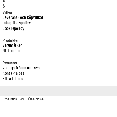
s
Villkor
Leverans- och köpvillkor
Integritetspolicy
Cookiepolicy
Produkter
Varumärken
Mitt konto
Resurser
Vanliga frågor och svar
Kontakta oss
Hitta till oss
Copyright © Vatten & Avloppscenter i Sverige AB2026.
Produktion: CoreIT, Örnsköldsvik