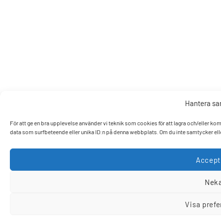
Hantera s
För att ge en bra upplevelse använder vi teknik som cookies för att lagra och/eller k
data som surfbeteende eller unika ID:n på denna webbplats. Om du inte samtycker elle
Accept
Nek
Visa pref