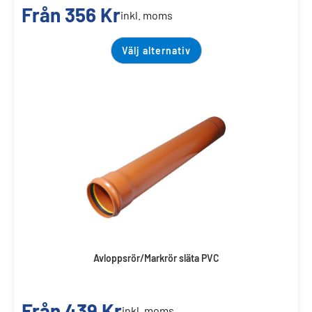
Från
356
Kr
inkl. moms
Välj alternativ
Avloppsrör/Markrör släta PVC
Från
439
Kr
inkl. moms