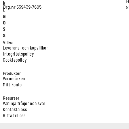
H
k
Org.nr 559439-7605
8
t
a
o
s
s
Villkor
Leverans- och köpvillkor
Integritetspolicy
Cookiepolicy
Produkter
Varumärken
Mitt konto
Resurser
Vanliga frågor och svar
Kontakta oss
Hitta till oss