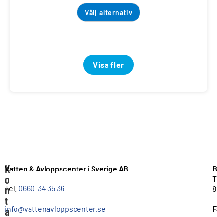
Välj alternativ
Visa fler
K
Vatten & Avloppscenter i Sverige AB
B
o
T
n
Tel.
0660-34 35 36
8
t
info@vattenavloppscenter.se
F
a