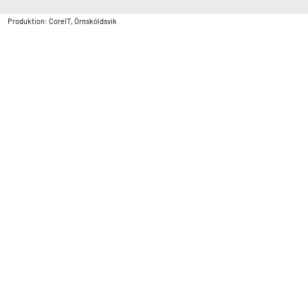
Copyright © Vatten & Avloppscenter i Sverige AB2026.
Produktion: CoreIT, Örnsköldsvik