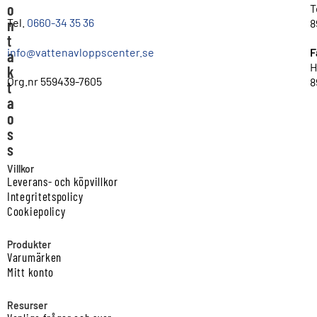
o
T
n
Tel.
0660-34 35 36
8
t
info@vattenavloppscenter.se
F
a
H
k
Org.nr 559439-7605
8
t
a
o
s
s
Villkor
Leverans- och köpvillkor
Integritetspolicy
Cookiepolicy
Produkter
Varumärken
Mitt konto
Resurser