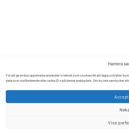
Hantera s
För att ge en bra upplevelse använder vi teknik som cookies för att lagra och/eller k
data som surfbeteende eller unika ID:n på denna webbplats. Om du inte samtycker elle
Accept
Nek
Visa pref