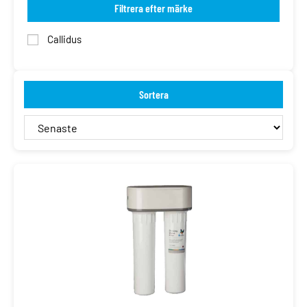
Filtrera efter märke
Callidus
Sortera