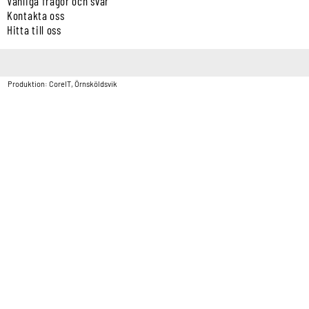
Vanliga frågor och svar
Kontakta oss
Hitta till oss
Copyright © Vatten & Avloppscenter i Sverige AB2026.
Produktion: CoreIT, Örnsköldsvik