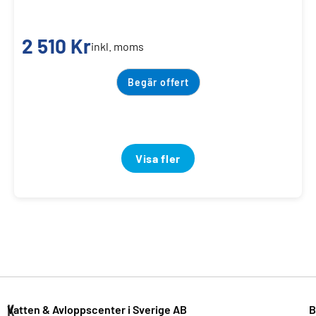
2 510
Kr
inkl. moms
Begär offert
Visa fler
K
Vatten & Avloppscenter i Sverige AB
B