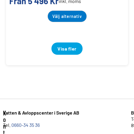
Från
5 496
Kr
inkl. moms
Välj alternativ
Visa fler
K
Vatten & Avloppscenter i Sverige AB
B
o
T
n
Tel.
0660-34 35 36
8
t