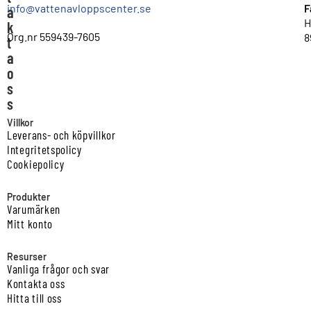
info@vattenavloppscenter.se
F
a
H
k
Org.nr 559439-7605
8
t
a
o
s
s
Villkor
Leverans- och köpvillkor
Integritetspolicy
Cookiepolicy
Produkter
Varumärken
Mitt konto
Resurser
Vanliga frågor och svar
Kontakta oss
Hitta till oss