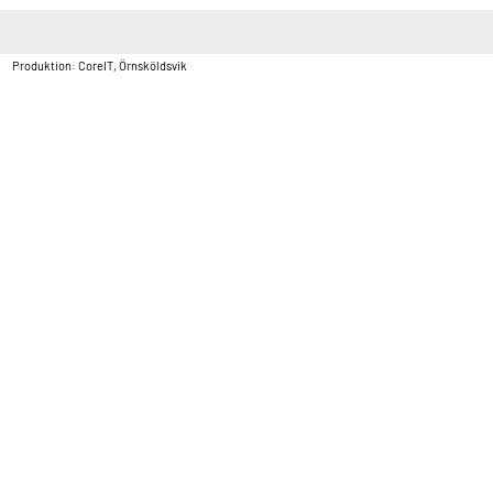
Copyright © Vatten & Avloppscenter i Sverige AB2026.
Produktion: CoreIT, Örnsköldsvik