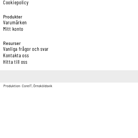
Cookiepolicy
Produkter
Varumärken
Mitt konto
Resurser
Vanliga frågor och svar
Kontakta oss
Hitta till oss
Copyright © Vatten & Avloppscenter i Sverige AB2026.
Produktion: CoreIT, Örnsköldsvik