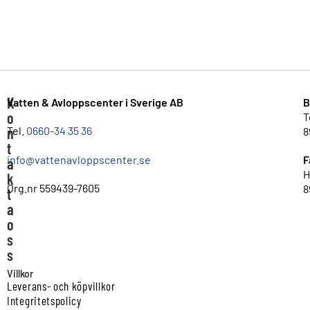
K
Vatten & Avloppscenter i Sverige AB
B
o
T
n
Tel.
0660-34 35 36
8
t
info@vattenavloppscenter.se
F
a
H
k
Org.nr 559439-7605
8
t
a
o
s
s
Villkor
Leverans- och köpvillkor
Integritetspolicy