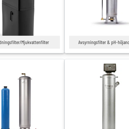
ningsfilter/Mjukvattenfilter
Avsyrningsfilter & pH-höjand