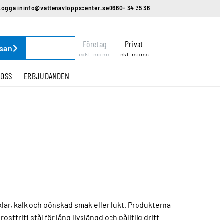
Logga in
info@vattenavloppscenter.se
0660- 34 35 36
Företag
Privat
ssan
exkl. moms
inkl. moms
 OSS
ERBJUDANDEN
lar, kalk och oönskad smak eller lukt. Produkterna
tfritt stål för lång livslängd och pålitlig drift.