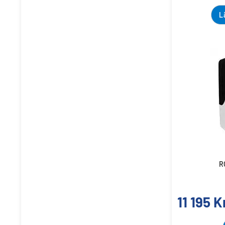
L
R
11 195
K