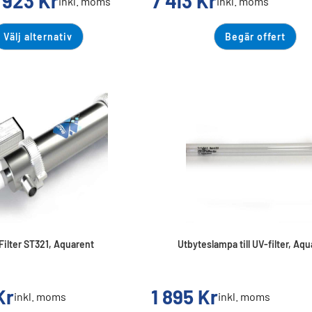
 923
Kr
7 413
Kr
inkl. moms
inkl. moms
Välj alternativ
Begär offert
Filter ST321, Aquarent
Utbyteslampa till UV-filter, Aq
Kr
1 895
Kr
inkl. moms
inkl. moms