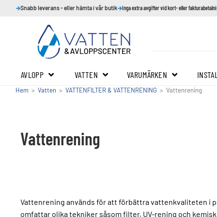
Snabb leverans - eller hämta i vår butik
Inga extra avgifter vid kort- eller fakturabetaln
AVLOPP
VATTEN
VARUMÄRKEN
INSTA
Hem
>
Vatten
>
VATTENFILTER & VATTENRENING
>
Vattenrening
Vattenrening
Vattenrening används för att förbättra vattenkvaliteten i
omfattar olika tekniker såsom filter, UV-rening och kemisk b