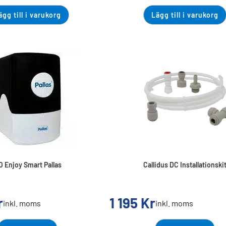
ägg till i varukorg
Lägg till i varukorg
O Enjoy Smart Pallas
Callidus DC Installationski
r
1 195
Kr
inkl. moms
inkl. moms