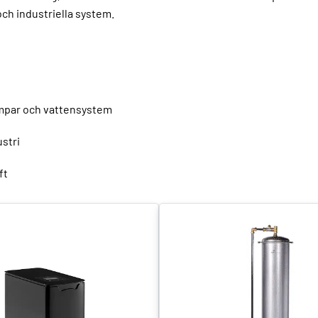
och industriella system.
umpar och vattensystem
ustri
ft