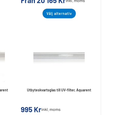
Från
20 165
Kr
inkl. moms
Välj alternativ
uarent
Utbyteskvartsglas till UV-filter, Aquarent
995
Kr
inkl. moms