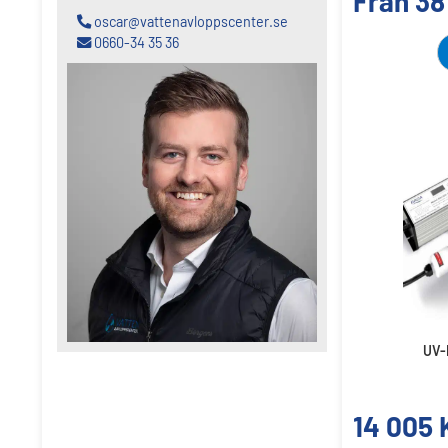
Från
38
oscar@vattenavloppscenter.se
0660-34 35 36
UV-
14 005