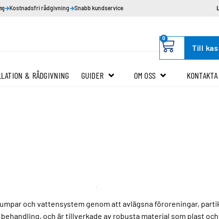
ing
Kostnadsfri rådgivning
Snabb kundservice
0
Till ka
LLATION & RÅDGIVNING
GUIDER
OM OSS
KONTAKTA
 pumpar och vattensystem genom att avlägsna föroreningar, partik
ehandling, och är tillverkade av robusta material som plast och ros