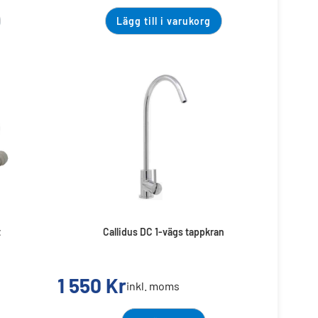
Lägg till i varukorg
t
Callidus DC 1-vägs tappkran
1 550
Kr
inkl. moms