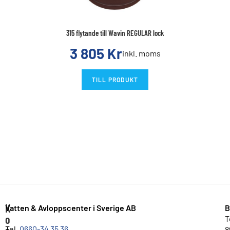
315 flytande till Wavin REGULAR lock
3 805
Kr
inkl. moms
TILL PRODUKT
K
Vatten & Avloppscenter i Sverige AB
B
o
T
Tel.
0660-34 35 36
8