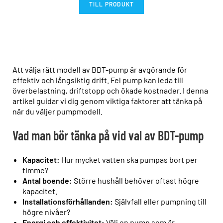
TILL PRODUKT
Att välja rätt modell av BDT-pump är avgörande för
effektiv och långsiktig drift. Fel pump kan leda till
överbelastning, driftstopp och ökade kostnader. I denna
artikel guidar vi dig genom viktiga faktorer att tänka på
när du väljer pumpmodell.
Vad man bör tänka på vid val av BDT-pump
Kapacitet:
Hur mycket vatten ska pumpas bort per
timme?
Antal boende:
Större hushåll behöver oftast högre
kapacitet.
Installationsförhållanden:
Självfall eller pumpning till
högre nivåer?
Energi och effektivitet:
Välj en pump som är