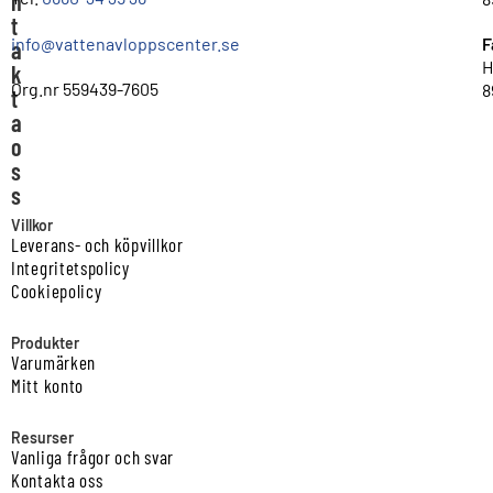
n
t
info@vattenavloppscenter.se
F
a
H
k
Org.nr 559439-7605
8
t
a
o
s
s
Villkor
Leverans- och köpvillkor
Integritetspolicy
Cookiepolicy
Produkter
Varumärken
Mitt konto
Resurser
Vanliga frågor och svar
Kontakta oss