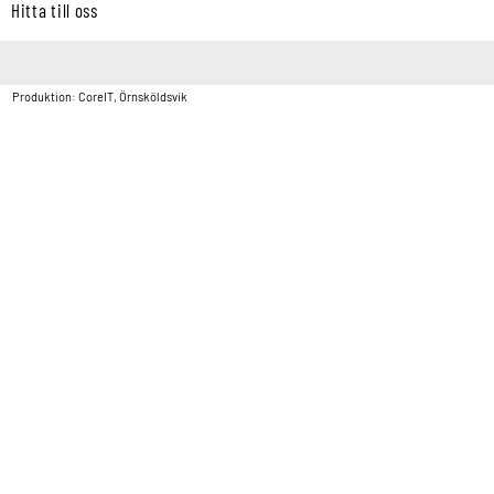
Hitta till oss
Copyright © Vatten & Avloppscenter i Sverige AB2026.
Produktion: CoreIT, Örnsköldsvik