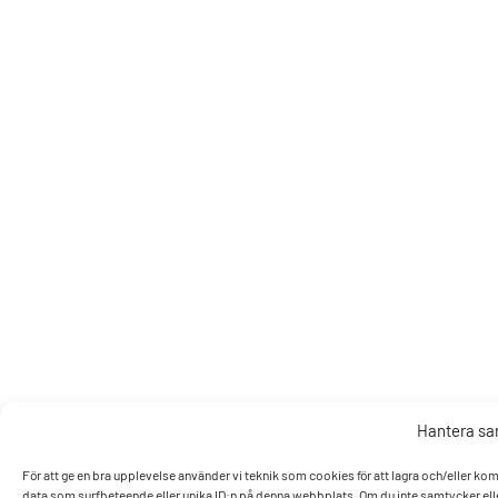
Hantera s
För att ge en bra upplevelse använder vi teknik som cookies för att lagra och/eller k
data som surfbeteende eller unika ID:n på denna webbplats. Om du inte samtycker elle