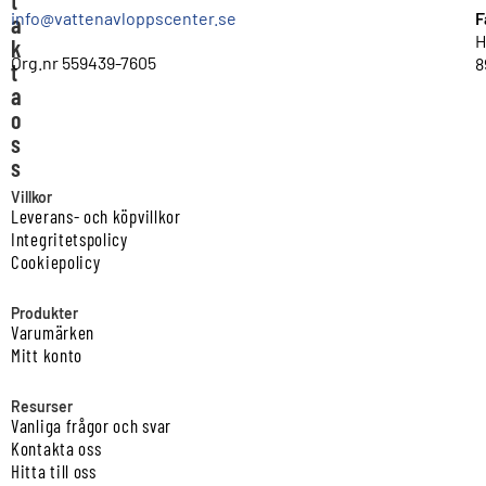
t
info@vattenavloppscenter.se
F
a
H
k
Org.nr 559439-7605
8
t
a
o
s
s
Villkor
Leverans- och köpvillkor
Integritetspolicy
Cookiepolicy
Produkter
Varumärken
Mitt konto
Resurser
Vanliga frågor och svar
Kontakta oss
Hitta till oss