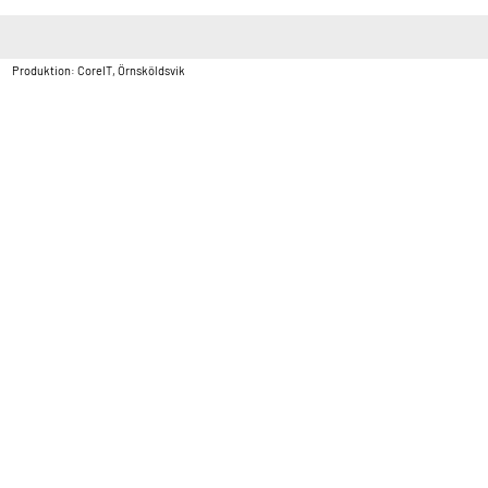
Copyright © Vatten & Avloppscenter i Sverige AB2026.
Produktion: CoreIT, Örnsköldsvik