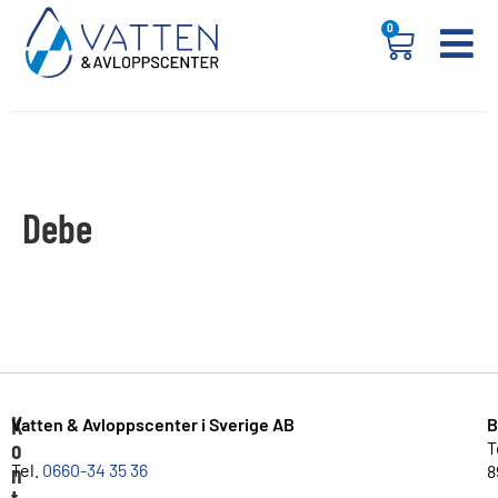
0
Debe
K
Vatten & Avloppscenter i Sverige AB
B
o
T
n
Tel.
0660-34 35 36
8