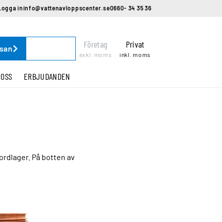
Logga in
info@vattenavloppscenter.se
0660- 34 35 36
Företag
Privat
ssan
exkl. moms
inkl. moms
 OSS
ERBJUDANDEN
ordlager. På botten av