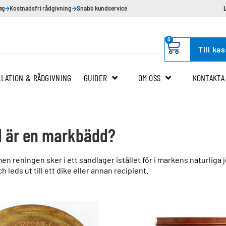
ing
Kostnadsfri rådgivning
Snabb kundservice
0
Till ka
LLATION & RÅDGIVNING
GUIDER
OM OSS
KONTAKTA
 är en markbädd?
 reningen sker i ett sandlager istället för i markens naturliga j
eds ut till ett dike eller annan recipient.