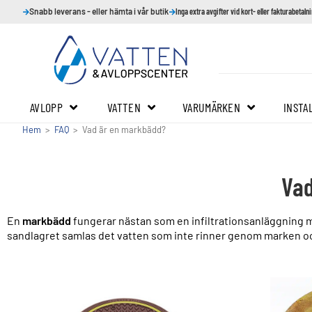
Snabb leverans - eller hämta i vår butik
Inga extra avgifter vid kort- eller fakturabetaln
AVLOPP
VATTEN
VARUMÄRKEN
INSTA
Hem
>
FAQ
>
Vad är en markbädd?
Vad
En
markbädd
fungerar nästan som en infiltrationsanläggning men
sandlagret samlas det vatten som inte rinner genom marken och l