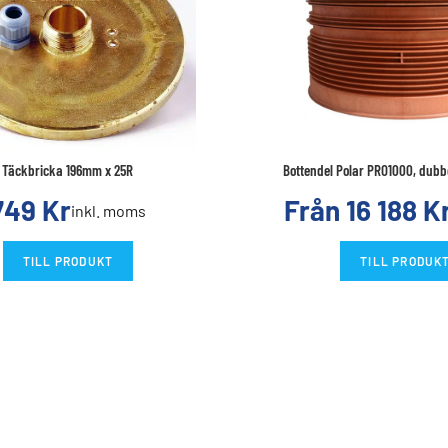
Täckbricka 196mm x 25R
Bottendel Polar PRO1000, dub
749
Kr
Från
16 188
K
inkl. moms
TILL PRODUKT
TILL PRODUK