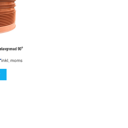
belavgrenad 90°
r
inkl. moms
T