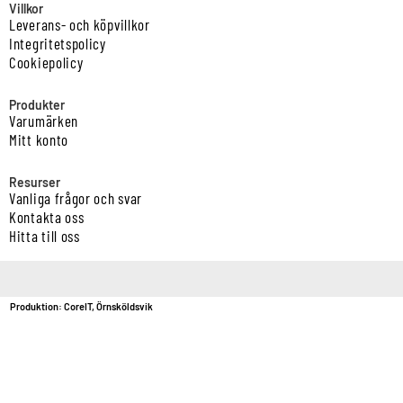
Villkor
Leverans- och köpvillkor
Integritetspolicy
Cookiepolicy
Produkter
Varumärken
Mitt konto
Resurser
Vanliga frågor och svar
Kontakta oss
Hitta till oss
Copyright © Vatten & Avloppscenter i Sverige AB2026.
Produktion: CoreIT, Örnsköldsvik