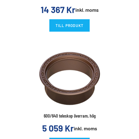
14 367
Kr
inkl. moms
TILL PRODUKT
600/640 teleskop överram, hög
5 059
Kr
inkl. moms