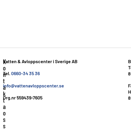
K
Vatten & Avloppscenter i Sverige AB
B
o
T
n
Tel.
0660-34 35 36
8
t
info@vattenavloppscenter.se
F
a
H
k
Org.nr 559439-7605
8
t
a
o
s
s