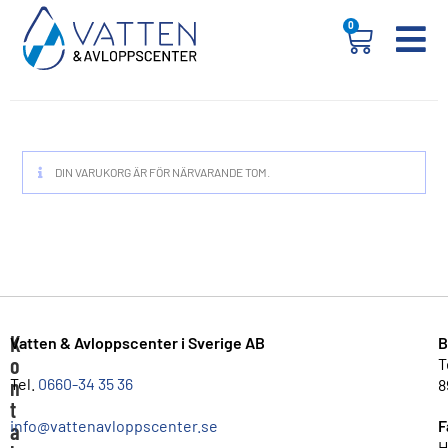
0
DIN VARUKORG ÄR FÖR NÄRVARANDE TOM.
K
Vatten & Avloppscenter i Sverige AB
B
o
T
n
Tel.
0660-34 35 36
8
t
info@vattenavloppscenter.se
F
a
H