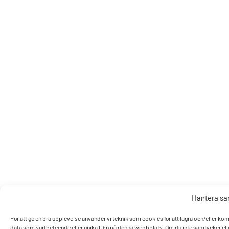
Hantera s
För att ge en bra upplevelse använder vi teknik som cookies för att lagra och/eller k
data som surfbeteende eller unika ID:n på denna webbplats. Om du inte samtycker elle