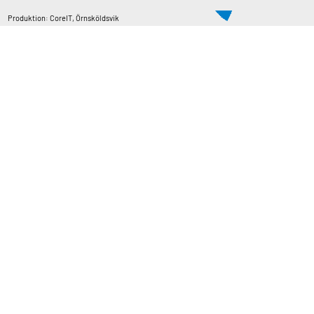
Copyright © Vatten & Avloppscenter i Sverige AB2026.
Produktion: CoreIT, Örnsköldsvik