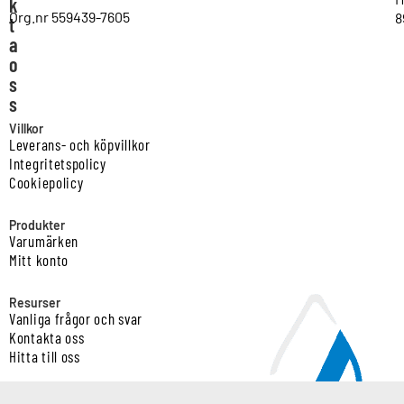
k
Org.nr 559439-7605
8
t
a
o
s
s
Villkor
Leverans- och köpvillkor
Integritetspolicy
Cookiepolicy
Produkter
Varumärken
Mitt konto
Resurser
Vanliga frågor och svar
Kontakta oss
Hitta till oss