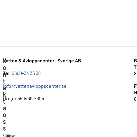
K
Vatten & Avloppscenter i Sverige AB
B
o
T
n
Tel.
0660-34 35 36
8
t
info@vattenavloppscenter.se
F
a
H
k
Org.nr 559439-7605
8
t
a
o
s
s
Villkor