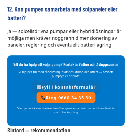
12. Kan pumpen samarbeta med solpaneler eller
batteri?
Ja — solcellsdrivna pumpar eller hybridlösningar är
möjliga men kräver noggrann dimensionering av
paneler, reglering och eventuellt batterilagring.
Vill du ha hjälp att välja pump? Kontakta Vatten och Avloppscenter
Vi hjälper till med rådgivning, platsbesiktning och offert — oavsett
pumptyp eller plats.
Fyll i kontaktformulär
Ring 0660-34 35 30
Vi erbjuder lokal service över hela Sverige — ange postnummer i formuläret för
snabb återkoppling.
Slutord — rekommendation