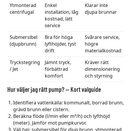
Ytmonterad
Enkel
Klarar inte
centrifugal
installation, låg
djupa brunnar
kostnad, lätt
service
Submersibel
Bra för höga
Svårare service,
(djupbrunn)
lyfthöjder, tyst
högre
drift
materialkostnad
Tryckstegring
Jämnt tryck,
Kräver rätt
/ Jet
förbättrad
dimensionering
komfort
och styrning
Hur väljer jag rätt pump? — Kort valguide
Identifiera vattenkälla: kommunalt, borrad brunn,
grävd brunn eller cistern.
Beräkna flöde (l/min eller m³/h) och lyfthöjd
(meter). Jämför mot pumpkurvor.
Välj typ: submersibel för djup brunn, ytmonterad