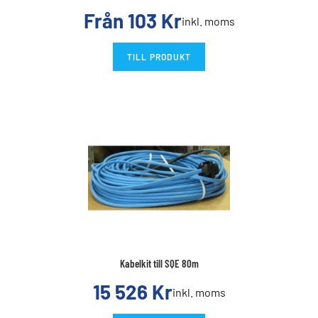
Från
103
Kr
inkl. moms
TILL PRODUKT
Kabelkit till SQE 80m
15 526
Kr
inkl. moms