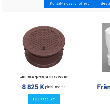
Kontakta oss för offert
Bestä
400 Teleskop ram, REGULAR lock BP
8 825
Kr
Frå
inkl. moms
TILL PRODUKT