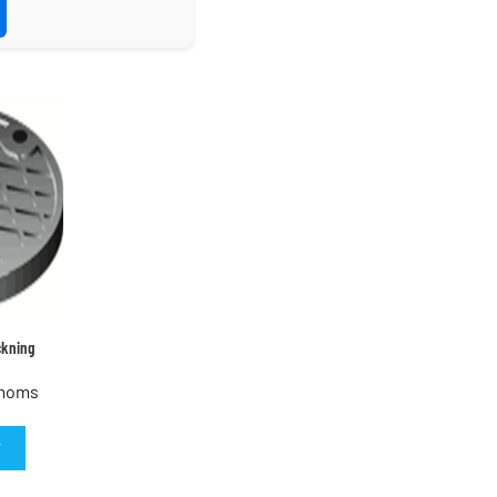
ckning
 moms
T