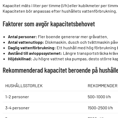
Kapacitet mäts i liter per timme (l/h) eller kubikmeter per ti
Kapaciteten bör anpassas efter hushållets vattenförbrukning.
Faktorer som avgör kapacitetsbehovet
Antal personer:
Fler boende genererar mer gråvatten.
Antal vattenutlopp:
Diskmaskin, dusch och tvättmaskin påve
Daglig vattenförbrukning:
Ett hushåll med hög förbrukning 
Avstånd till avloppssystemet:
Längre transportsträcka kräve
Höjdskillnad:
Ju högre vattnet ska pumpas, desto större kap
Rekommenderad kapacitet beroende på hushålle
HUSHÅLLSSTORLEK
REKOMMENDERA
1–2 personer
500–1000 l/h
3–4 personer
1500–2500 l/h