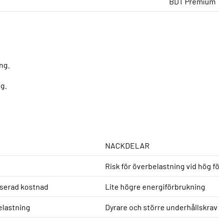
BDT Premium
ng.
g.
NACKDELAR
Risk för överbelastning vid hög f
anserad kostnad
Lite högre energiförbrukning
elastning
Dyrare och större underhållskrav