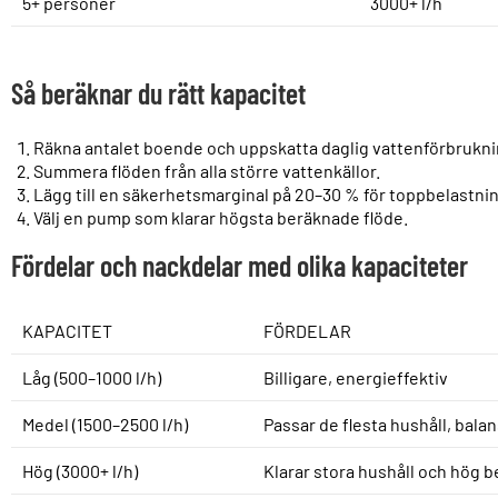
5+ personer
3000+ l/h
Så beräknar du rätt kapacitet
Räkna antalet boende och uppskatta daglig vattenförbrukni
Summera flöden från alla större vattenkällor.
Lägg till en säkerhetsmarginal på 20–30 % för toppbelastnin
Välj en pump som klarar högsta beräknade flöde.
Fördelar och nackdelar med olika kapaciteter
KAPACITET
FÖRDELAR
Låg (500–1000 l/h)
Billigare, energieffektiv
Medel (1500–2500 l/h)
Passar de flesta hushåll, bal
Hög (3000+ l/h)
Klarar stora hushåll och hög b