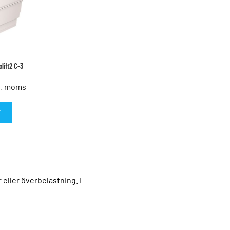
lift2 C-3
l. moms
T
eller överbelastning. I