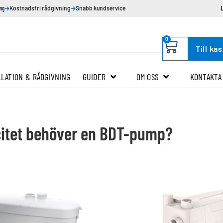
ing
Kostnadsfri rådgivning
Snabb kundservice
0
Till ka
LLATION & RÅDGIVNING
GUIDER
OM OSS
KONTAKTA
citet behöver en BDT-pump?