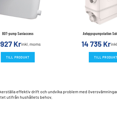
BDT-pump Saniaccess
Avloppspumpstation Solo
 927
Kr
14 735
Kr
inkl. moms
ink
TILL PRODUKT
TILL PRODUK
äkerställa effektiv drift och undvika problem med översvämningar 
itet utifrån hushållets behov.