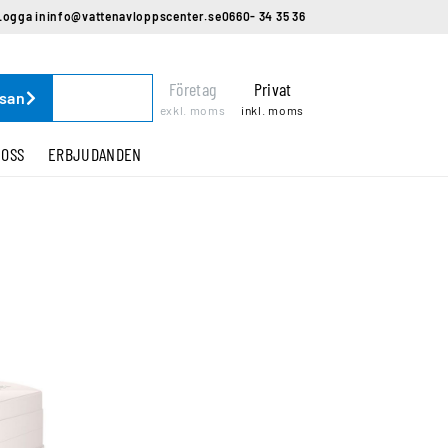
Logga in
info@vattenavloppscenter.se
0660- 34 35 36
Företag
Privat
ssan
exkl. moms
inkl. moms
 OSS
ERBJUDANDEN