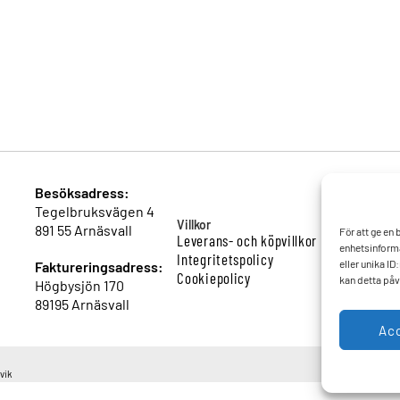
Besöksadress:
Tegelbruksvägen 4
Villkor
891 55 Arnäsvall
För att ge en
Leverans- och köpvillkor
enhetsinforma
Integritetspolicy
eller unika I
Faktureringsadress:
Cookiepolicy
kan detta påv
Högbysjön 170
89195 Arnäsvall
Ac
vik