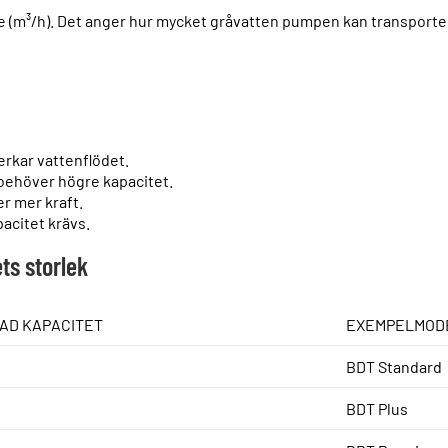
mme (m³/h). Det anger hur mycket gråvatten pumpen kan transporte
rkar vattenflödet.
behöver högre kapacitet.
r mer kraft.
acitet krävs.
ts storlek
D KAPACITET
EXEMPELMOD
BDT Standard
BDT Plus