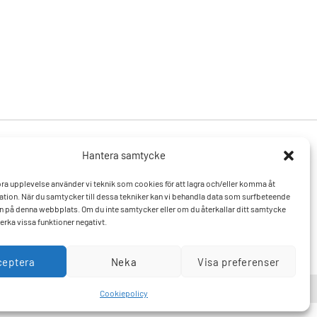
Hantera samtycke
Produkter
Resurser
 bra upplevelse använder vi teknik som cookies för att lagra och/eller komma åt
Varumärken
Vanliga frågor och svar
tion. När du samtycker till dessa tekniker kan vi behandla data som surfbeteende
Mitt konto
Kontakta oss
D:n på denna webbplats. Om du inte samtycker eller om du återkallar ditt samtycke
Hitta till oss
erka vissa funktioner negativt.
ceptera
Neka
Visa preferenser
Cookiepolicy