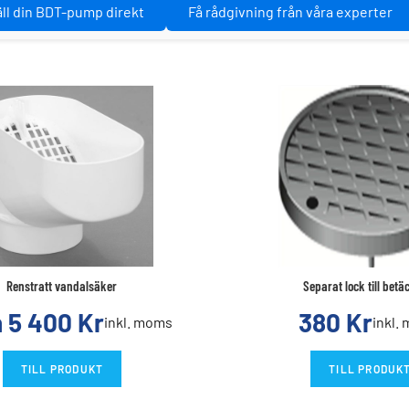
ll din BDT-pump direkt
Få rådgivning från våra experter
Renstratt vandalsäker
Separat lock till betä
n
5 400
Kr
380
Kr
inkl. moms
inkl.
TILL PRODUKT
TILL PRODUK