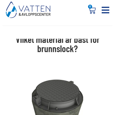
0
Vilket material är bäst för
brunnslock?