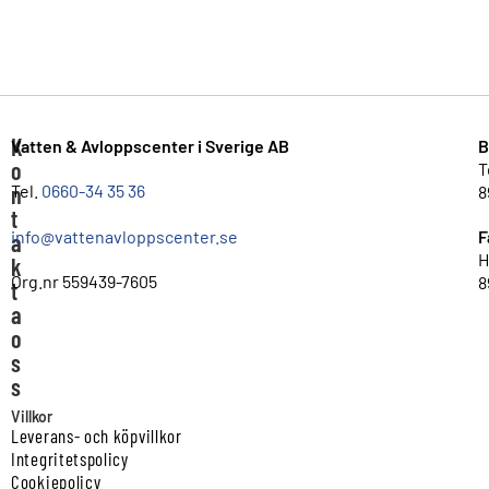
K
Vatten & Avloppscenter i Sverige AB
B
o
T
n
Tel.
0660-34 35 36
8
t
info@vattenavloppscenter.se
F
a
H
k
Org.nr 559439-7605
8
t
a
o
s
s
Villkor
Leverans- och köpvillkor
Integritetspolicy
Cookiepolicy