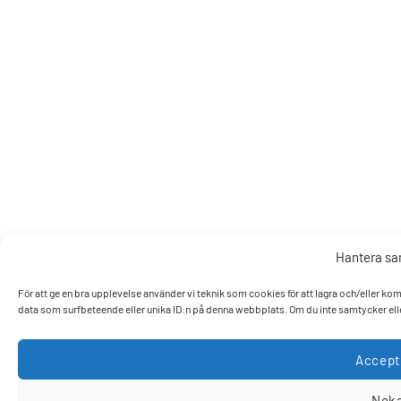
Hantera s
För att ge en bra upplevelse använder vi teknik som cookies för att lagra och/eller k
data som surfbeteende eller unika ID:n på denna webbplats. Om du inte samtycker elle
Accept
Nek