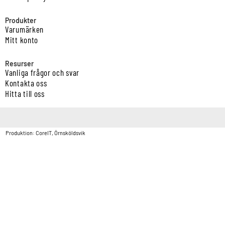
Produkter
Varumärken
Mitt konto
Resurser
Vanliga frågor och svar
Kontakta oss
Hitta till oss
Copyright © Vatten & Avloppscenter i Sverige AB2026.
Produktion: CoreIT, Örnsköldsvik