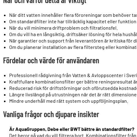
När ditt vatten innehåller flera föroreningar som behöver t
Om standardfilter inte har tillräcklig kapacitet eller funktion 
När du vill minimera driftproblem och filtrationsfel.
Om du vill ha en långsiktig, driftsäker lösning för hela hushål
När garantier och support från leverantören är kritiska för d
Om du planerar installation av flera filtersteg eller kombina
Fördelar och värde för användaren
Professionell rådgivning från Vatten & Avloppscenter i Sverig
Kraftfullare kombinationsfilter ger bättre reningsresultat än
Reducerad risk för driftstörningar och oförutsedda kostnad
Längre livslängd på utrustningen när det är rätt dimensione
Mindre underhåll med rätt system och uppföljningsplan.
Vanliga frågor och djupare insikter
Är AquaGruppen, Debe eller BWT bättre än standardfilter?
Det beror på vad du vill filtrera bort. Kombinationsfilter fr