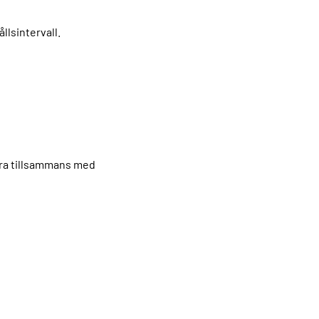
lsintervall.
nera tillsammans med