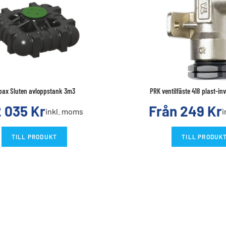
pax Sluten avloppstank 3m3
PRK ventilfäste 418 plast-i
2 035
Kr
Från
249
Kr
inkl. moms
i
TILL PRODUKT
TILL PRODUK