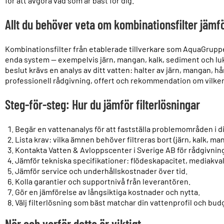
för att avgöra vad som är bäst för dig.
Allt du behöver veta om kombinationsfilter jämf
Kombinationsfilter från etablerade tillverkare som AquaGruppen
enda system — exempelvis järn, mangan, kalk, sediment och lukt.
beslut krävs en analys av ditt vatten: halter av järn, mangan,
professionell rådgivning, offert och rekommendation om vilken 
Steg-för-steg: Hur du jämför filterlösningar
Begär en vattenanalys för att fastställa problemområden i di
Lista krav: vilka ämnen behöver filtreras bort (järn, kalk, m
Kontakta Vatten & Avloppscenter i Sverige AB för rådgivning
Jämför tekniska specifikationer: flödeskapacitet, mediakva
Jämför service och underhållskostnader över tid.
Kolla garantier och supportnivå från leverantören.
Gör en jämförelse av långsiktiga kostnader och nytta.
Välj filterlösning som bäst matchar din vattenprofil och bud
När och varför detta är viktigt