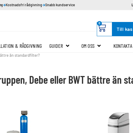
ing
Kostnadsfri rådgivning
Snabb kundservice
0
Till ka
LLATION & RÅDGIVNING
GUIDER
OM OSS
KONTAKTA
ättre än standardfilter?
ruppen, Debe eller BWT bättre än st