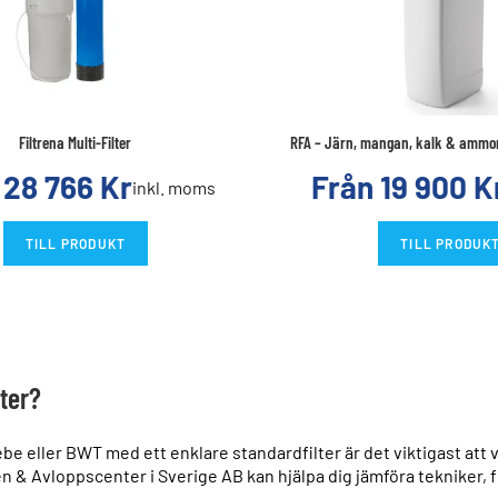
Filtrena Multi-Filter
RFA – Järn, mangan, kalk & amm
n
28 766
Kr
Från
19 900
K
inkl. moms
TILL PRODUKT
TILL PRODUK
lter?
 eller BWT med ett enklare standardfilter är det viktigast att v
en & Avloppscenter i Sverige AB kan hjälpa dig jämföra tekniker, 