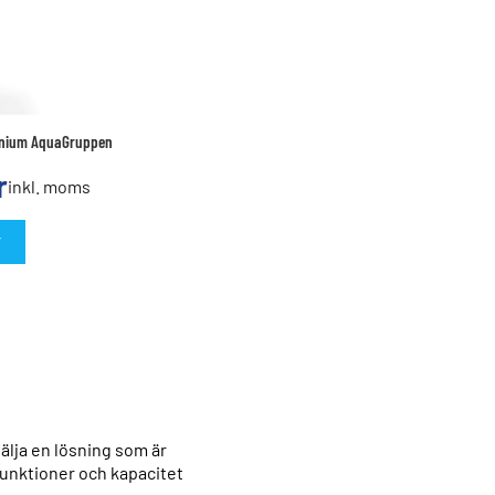
onium AquaGruppen
r
inkl. moms
T
älja en lösning som är
funktioner och kapacitet