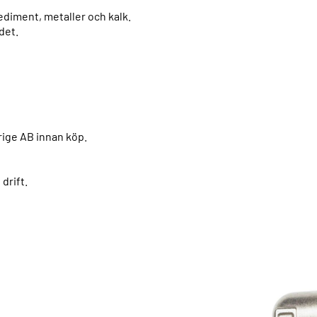
ediment, metaller och kalk.
det.
rige AB innan köp.
 drift.