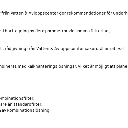
er från Vatten & Avloppscenter ger rekommendationer för underhål
ed borttagning av flera parametrar vid samma filtrering.
l; rådgivning från Vatten & Avloppscenter säkerställer rätt val.
mbineras med kalkhanteringslösningar, vilket är möjligt att pla
mbinationsfilter.
re än standardfilter.
a av kombinationslösning.