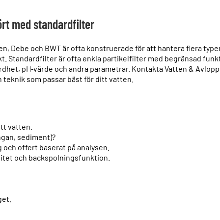
ört med standardfilter
, Debe och BWT är ofta konstruerade för att hantera flera typer 
 Standardfilter är ofta enkla partikelfilter med begränsad funktio
 hårdhet, pH‑värde och andra parametrar. Kontakta Vatten & Avlopp
teknik som passar bäst för ditt vatten.
tt vatten.
angan, sediment)?
 och offert baserat på analysen.
litet och backspolningsfunktion.
get.