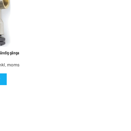
nvändig gänga
nkl. moms
T