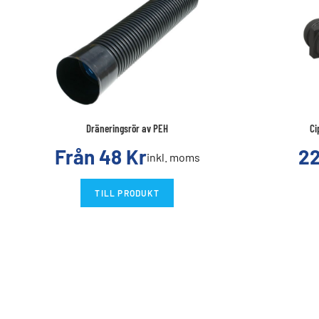
Dräneringsrör av PEH
Ci
Från
48
Kr
2
inkl. moms
TILL PRODUKT