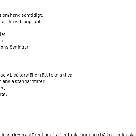
as om hand samtidigt.
för din vattenprofil.
let.
ig.
tionslösningar.
e AB säkerställer rätt tekniskt val.
 enkla standardfilter.
er.
rat.
ån dessa leverantörer har ofta fler funktioner och bättre reningsk