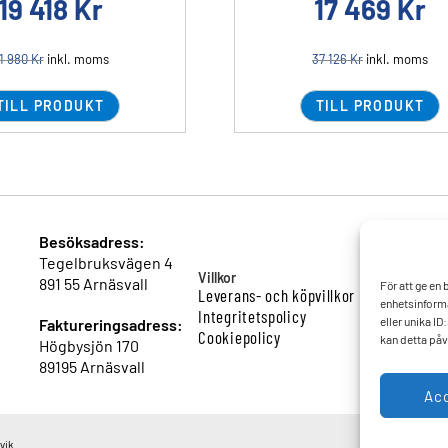
19 418
Kr
17 469
Kr
1 980
Kr
inkl. moms
37 126
Kr
inkl. moms
TILL PRODUKT
TILL PRODUKT
Besöksadress:
Tegelbruksvägen 4
Villkor
891 55 Arnäsvall
För att ge en
Leverans- och köpvillkor
enhetsinforma
Integritetspolicy
eller unika I
Faktureringsadress:
Cookiepolicy
kan detta påv
Högbysjön 170
89195 Arnäsvall
Ac
vik