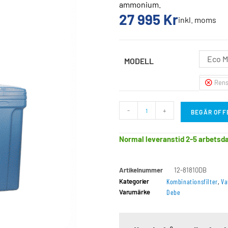
ammonium.
27 995
Kr
inkl. moms
Eco M
MODELL
Ren
-
+
BEGÄR OFF
Normal leveranstid 2-5 arbetsd
Artikelnummer
12-81810DB
Kategorier
Kombinationsfilter
,
Va
Varumärke
Debe