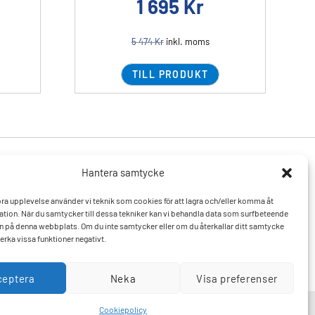
1 695
Kr
5 474
Kr
inkl. moms
TILL PRODUKT
Hantera samtycke
Produkter
Resurser
 bra upplevelse använder vi teknik som cookies för att lagra och/eller komma åt
Varumärken
Vanliga frågor och svar
tion. När du samtycker till dessa tekniker kan vi behandla data som surfbeteende
Mitt konto
Kontakta oss
D:n på denna webbplats. Om du inte samtycker eller om du återkallar ditt samtycke
Hitta till oss
erka vissa funktioner negativt.
ceptera
Neka
Visa preferenser
Cookiepolicy