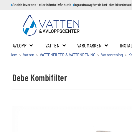
Snabb leverans - eller hämta i vår butik
Inga extra avgifter vid kort- eller fakturabetaln
AVLOPP
VATTEN
VARUMÄRKEN
INSTA
Hem
>
Vatten
>
VATTENFILTER & VATTENRENING
>
Vattenrening
>
Ko
Debe Kombifilter