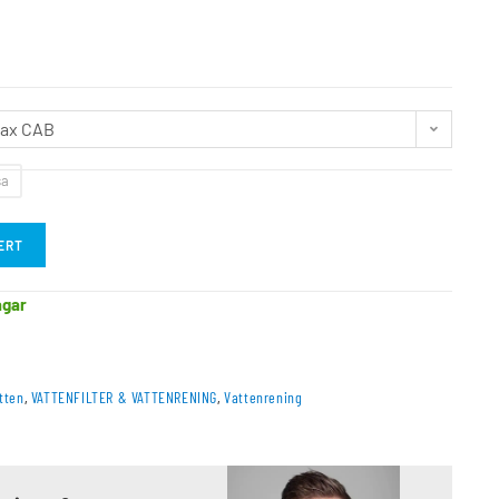
ax CAB
sa
ERT
agar
tten
,
VATTENFILTER & VATTENRENING
,
Vattenrening