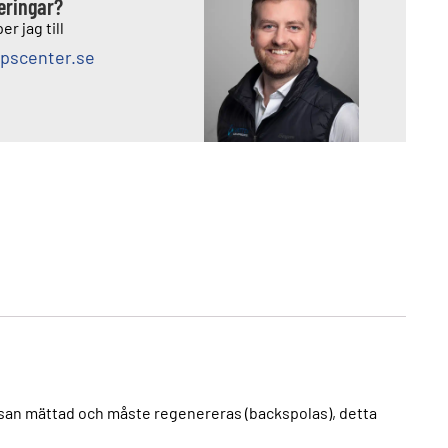
deringar?
er jag till
pscenter.se
assan mättad och måste regenereras (backspolas), detta