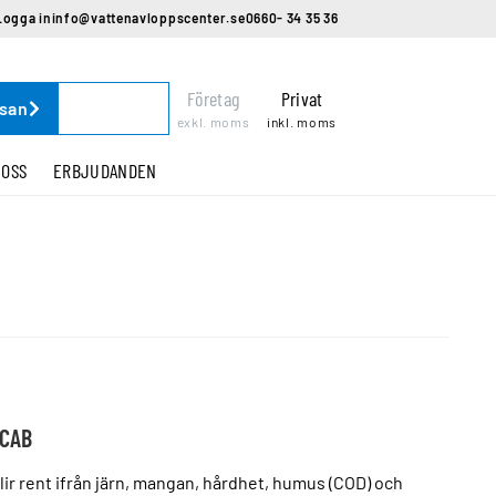
Logga in
info@vattenavloppscenter.se
0660- 34 35 36
Företag
Privat
ssan
exkl. moms
inkl. moms
 OSS
ERBJUDANDEN
 CAB
t blir rent ifrån järn, mangan, hårdhet, humus (COD) och