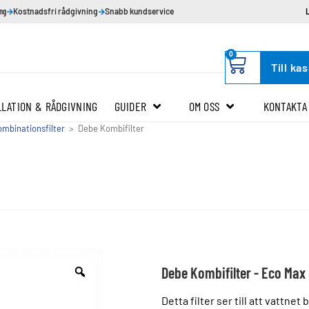
ing
Kostnadsfri rådgivning
Snabb kundservice
0
Till ka
LLATION & RÅDGIVNING
GUIDER
OM OSS
KONTAKTA
mbinationsfilter
>
Debe Kombifilter
Debe Kombifilter - Eco Max
Detta filter ser till att vattne