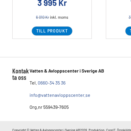
3 995
Kr
6 010
Kr
inkl. moms
3
TILL PRODUKT
Kontak
Vatten & Avloppscenter i Sverige AB
ta oss
Tel.
0660-34 35 36
info@vattenavloppscenter.se
Org.nr 559439-7605
Copyright © Vatten & Avloppscenter i Sverige AB2026. Produktion: CoreIT, Örnskölds