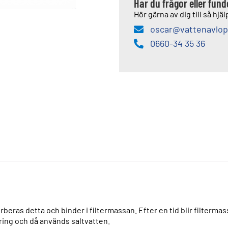
Har du frågor eller fun
Hör gärna av dig till så hjälp
oscar@vattenavlop
0660-34 35 36
beras detta och binder i filtermassan. Efter en tid blir filterm
ng och då används saltvatten.