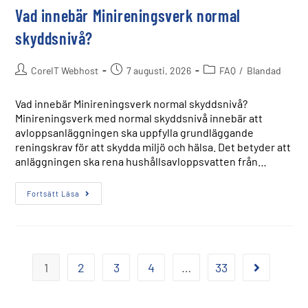
Vad innebär Minireningsverk normal
skyddsnivå?
CoreIT Webhost
7 augusti, 2026
FAQ
/
Blandad
Vad innebär Minireningsverk normal skyddsnivå?
Minireningsverk med normal skyddsnivå innebär att
avloppsanläggningen ska uppfylla grundläggande
reningskrav för att skydda miljö och hälsa. Det betyder att
anläggningen ska rena hushållsavloppsvatten från…
Fortsätt Läsa
1
2
3
4
…
33