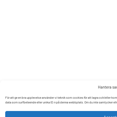
Hantera s
För att ge en bra upplevelse använder vi teknik som cookies för att lagra och/eller k
data som surfbeteende eller unika ID:n på denna webbplats. Om du inte samtycker elle
Accept