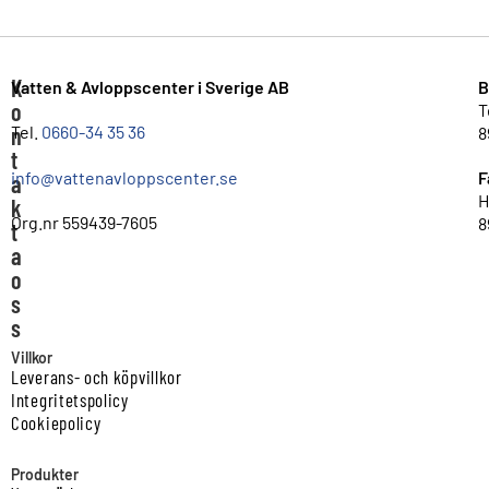
K
Vatten & Avloppscenter i Sverige AB
B
o
T
n
Tel.
0660-34 35 36
8
t
info@vattenavloppscenter.se
F
a
H
k
Org.nr 559439-7605
8
t
a
o
s
s
Villkor
Leverans- och köpvillkor
Integritetspolicy
Cookiepolicy
Produkter