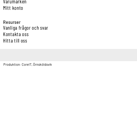
Varumärken
Mitt konto
Resurser
Vanliga frågor och svar
Kontakta oss
Hitta till oss
Copyright © Vatten & Avloppscenter i Sverige AB2026.
Produktion: CoreIT, Örnsköldsvik