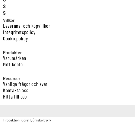
s
s
Villkor
Leverans- och köpvillkor
Integritetspolicy
Cookiepolicy
Produkter
Varumärken
Mitt konto
Resurser
Vanliga frågor och svar
Kontakta oss
Hitta till oss
Copyright © Vatten & Avloppscenter i Sverige AB2026.
Produktion: CoreIT, Örnsköldsvik