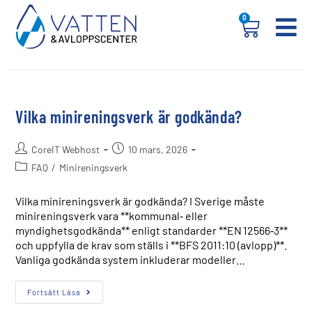
0
Vilka minireningsverk är godkända?
CoreIT Webhost
10 mars, 2026
FAQ
/
Minireningsverk
Vilka minireningsverk är godkända? I Sverige måste
minireningsverk vara **kommunal‑ eller
myndighetsgodkända** enligt standarder **EN 12566‑3**
och uppfylla de krav som ställs i **BFS 2011:10 (avlopp)**.
Vanliga godkända system inkluderar modeller…
Fortsätt Läsa