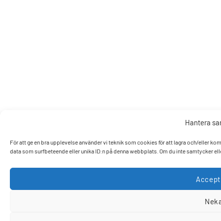
Hantera s
För att ge en bra upplevelse använder vi teknik som cookies för att lagra och/eller k
data som surfbeteende eller unika ID:n på denna webbplats. Om du inte samtycker elle
Accept
Nek