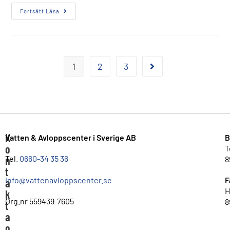
Fortsätt Läsa
1
2
3
K
Vatten & Avloppscenter i Sverige AB
B
o
T
n
Tel.
0660-34 35 36
8
t
info@vattenavloppscenter.se
F
a
H
k
Org.nr 559439-7605
8
t
a
o