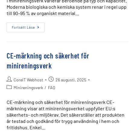
i minireningsverk varierar beroende på typ och kapacitet.
Moderna biologiska och kemiska system renar i regel upp
till 90–95 % av organiskt material…
Fortsätt Läsa
CE-märkning och säkerhet för
minireningsverk
CoreIT Webhost
26 augusti, 2025
Minireningsverk
/
FAQ
CE-märkning och säkerhet för minireningsverk CE-
märkning visar att minireningsverket uppfyller EU:s
säkerhets- och miljökrav. Det säkerställer att produkten
är testad och godkänd för trygg användning i hem och
fritidshus. Enkel…