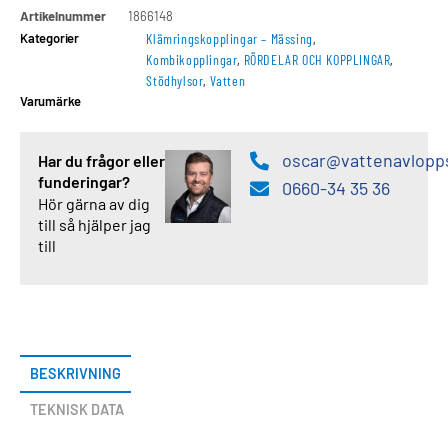
Artikelnummer
1866148
Kategorier
Klämringskopplingar – Mässing
,
Kombikopplingar
,
RÖRDELAR OCH KOPPLINGAR
,
Stödhylsor
,
Vatten
Varumärke
oscar@vattenavlopp
Har du frågor eller
funderingar?
0660-34 35 36
Hör gärna av dig
till så hjälper jag
till
BESKRIVNING
TEKNISK DATA