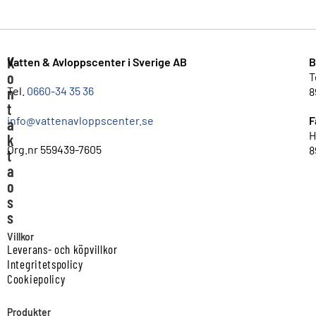
K
Vatten & Avloppscenter i Sverige AB
B
o
T
n
Tel.
0660-34 35 36
8
t
info@vattenavloppscenter.se
F
a
H
k
Org.nr 559439-7605
8
t
a
o
s
s
Villkor
Leverans- och köpvillkor
Integritetspolicy
Cookiepolicy
Produkter