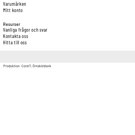
Varumärken
Mitt konto
Resurser
Vanliga frågor och svar
Kontakta oss
Hitta till oss
Copyright © Vatten & Avloppscenter i Sverige AB2026.
Produktion: CoreIT, Örnsköldsvik