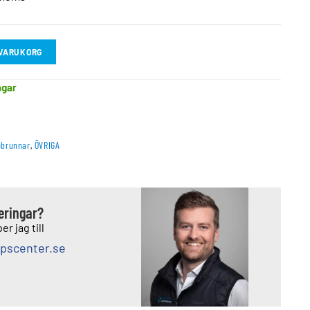
I VARUKORG
agar
brunnar
,
ÖVRIGA
deringar?
er jag till
pscenter.se