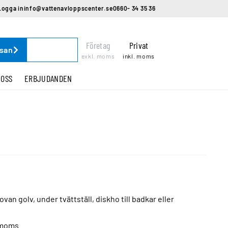
Logga in
info@vattenavloppscenter.se
0660- 34 35 36
Företag
Privat
ssan
exkl. moms
inkl. moms
 OSS
ERBJUDANDEN
van golv, under tvättställ, diskho till badkar eller
 moms