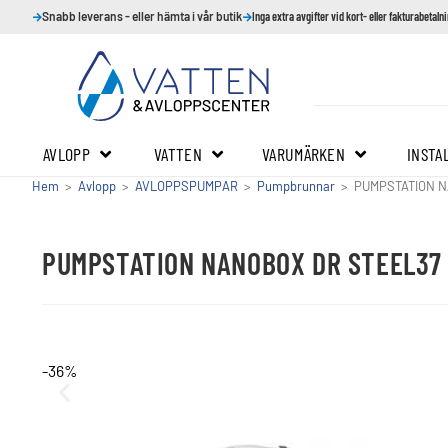
Snabb leverans - eller hämta i vår butik
Inga extra avgifter vid kort- eller fakturabetaln
AVLOPP
VATTEN
VARUMÄRKEN
INSTA
Hem
>
Avlopp
>
AVLOPPSPUMPAR
>
Pumpbrunnar
>
PUMPSTATION N
PUMPSTATION NANOBOX DR STEEL37
-36%
REA!