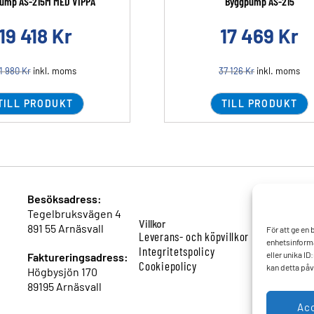
ump AS-215M MED VIPPA
Byggpump AS-215
19 418
Kr
17 469
Kr
1 980
Kr
inkl. moms
37 126
Kr
inkl. moms
TILL PRODUKT
TILL PRODUKT
Besöksadress:
Tegelbruksvägen 4
Villkor
891 55 Arnäsvall
För att ge en
Leverans- och köpvillkor
enhetsinforma
Integritetspolicy
eller unika I
Faktureringsadress:
Cookiepolicy
kan detta påv
Högbysjön 170
89195 Arnäsvall
Ac