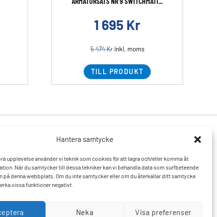
ARMATURSATS NR 9 SWITCHMATI...
1 695
Kr
5 474
Kr
inkl. moms
TILL PRODUKT
Hantera samtycke
Produkter
Resurser
 bra upplevelse använder vi teknik som cookies för att lagra och/eller komma åt
Varumärken
Vanliga frågor och svar
tion. När du samtycker till dessa tekniker kan vi behandla data som surfbeteende
Mitt konto
Kontakta oss
D:n på denna webbplats. Om du inte samtycker eller om du återkallar ditt samtycke
Hitta till oss
erka vissa funktioner negativt.
ceptera
Neka
Visa preferenser