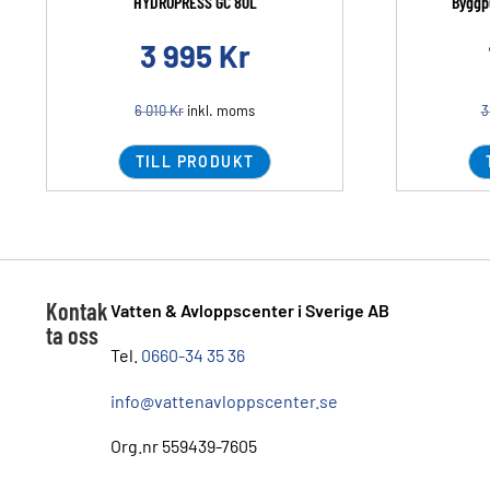
HYDROPRESS GC 80L
Byggp
3 995
Kr
6 010
Kr
inkl. moms
3
TILL PRODUKT
Kontak
Vatten & Avloppscenter i Sverige AB
ta oss
Tel.
0660-34 35 36
info@vattenavloppscenter.se
Org.nr 559439-7605