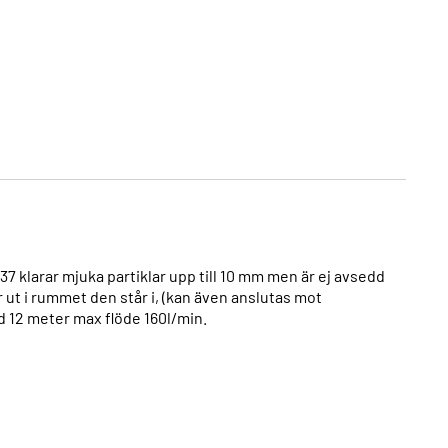
 klarar mjuka partiklar upp till 10 mm men är ej avsedd
r ut i rummet den står i, (kan även anslutas mot
d 12 meter max flöde 160l/min.