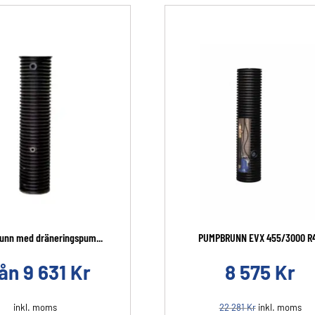
nn med dräneringspum...
PUMPBRUNN EVX 455/3000 R
rån
9 631
Kr
8 575
Kr
inkl. moms
22 281
Kr
inkl. moms