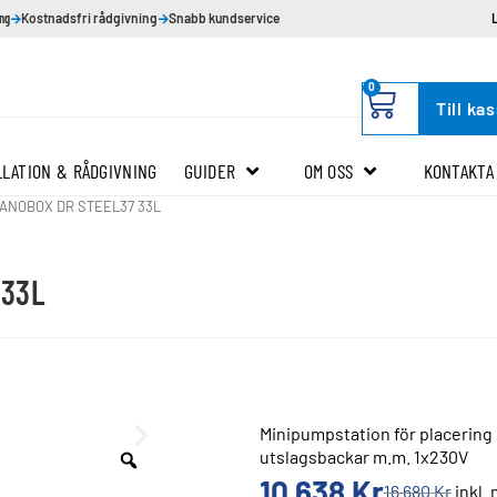
ing
Kostnadsfri rådgivning
Snabb kundservice
0
Till ka
LLATION & RÅDGIVNING
GUIDER
OM OSS
KONTAKTA
ANOBOX DR STEEL37 33L
 33L
Minipumpstation för placering o
utslagsbackar m.m. 1x230V
10 638
Kr
16 680
Kr
inkl.