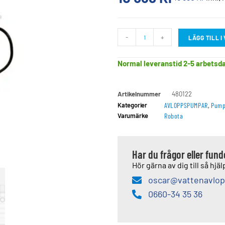
-
+
LÄGG TILL 
Normal leveranstid 2-5 arbetsd
Artikelnummer
480122
Kategorier
AVLOPPSPUMPAR
,
Pump
Varumärke
Robota
Har du frågor eller fun
Hör gärna av dig till så hjälp
oscar@vattenavlop
0660-34 35 36