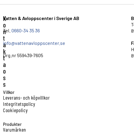
K
Vatten & Avloppscenter i Sverige AB
B
o
T
n
Tel.
0660-34 35 36
8
t
info@vattenavloppscenter.se
F
a
H
k
Org.nr 559439-7605
8
t
a
o
s
s
Villkor
Leverans- och köpvillkor
Integritetspolicy
Cookiepolicy
Produkter
Varumärken