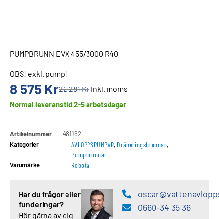
PUMPBRUNN EVX 455/3000 R40
OBS! exkl. pump!
8 575
Kr
22 281
Kr
inkl. moms
Normal leveranstid 2-5 arbetsdagar
Artikelnummer
481162
Kategorier
AVLOPPSPUMPAR
,
Dräneringsbrunnar
,
Pumpbrunnar
Varumärke
Robota
oscar@vattenavlopp
Har du frågor eller
funderingar?
0660-34 35 36
Hör gärna av dig