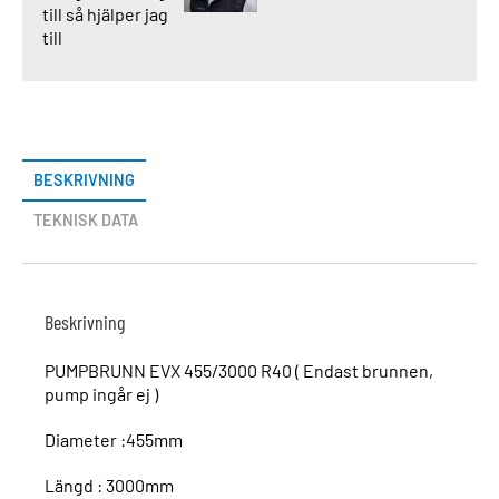
till så hjälper jag
till
BESKRIVNING
TEKNISK DATA
Beskrivning
PUMPBRUNN EVX 455/3000 R40 ( Endast brunnen,
pump ingår ej )
Diameter :455mm
Längd : 3000mm