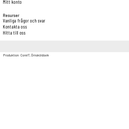
Mitt konto
Resurser
Vanliga frågor och svar
Kontakta oss
Hitta till oss
Copyright © Vatten & Avloppscenter i Sverige AB2026.
Produktion: CoreIT, Örnsköldsvik