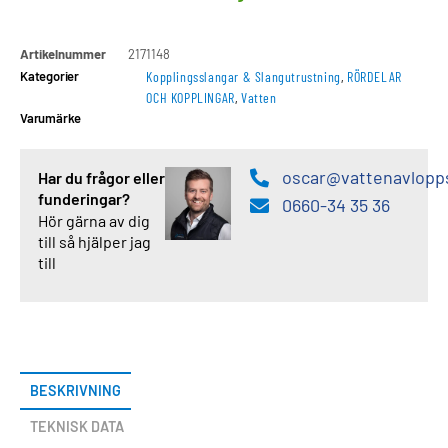
Artikelnummer
2171148
Kategorier
Kopplingsslangar & Slangutrustning
,
RÖRDELAR
OCH KOPPLINGAR
,
Vatten
Varumärke
oscar@vattenavlopp
Har du frågor eller
funderingar?
0660-34 35 36
Hör gärna av dig
till så hjälper jag
till
BESKRIVNING
TEKNISK DATA