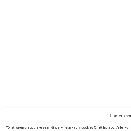
Hantera s
För att ge en bra upplevelse använder vi teknik som cookies för att lagra och/eller k