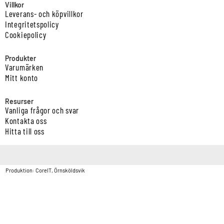
Villkor
Leverans- och köpvillkor
Integritetspolicy
Cookiepolicy
Produkter
Varumärken
Mitt konto
Resurser
Vanliga frågor och svar
Kontakta oss
Hitta till oss
Copyright © Vatten & Avloppscenter i Sverige AB2026.
Produktion: CoreIT, Örnsköldsvik