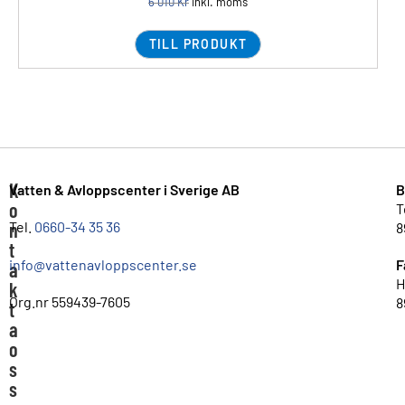
6 010
Kr
inkl. moms
TILL PRODUKT
K
Vatten & Avloppscenter i Sverige AB
B
o
T
n
Tel.
0660-34 35 36
8
t
info@vattenavloppscenter.se
F
a
H
k
Org.nr 559439-7605
8
t
a
o
s
s