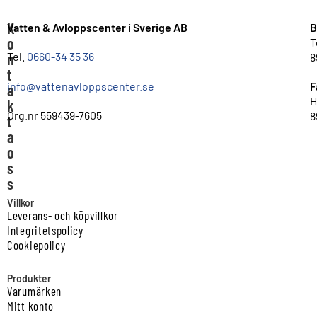
K
Vatten & Avloppscenter i Sverige AB
B
o
T
n
Tel.
0660-34 35 36
8
t
info@vattenavloppscenter.se
F
a
H
k
Org.nr 559439-7605
8
t
a
o
s
s
Villkor
Leverans- och köpvillkor
Integritetspolicy
Cookiepolicy
Produkter
Varumärken
Mitt konto