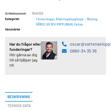
Artikelnummer
1945393
Kategorier
Förstorningar
,
Klämringskopplingar – Mässing
,
RÖRDELAR OCH KOPPLINGAR
,
Vatten
Varumärke
oscar@vattenavlopp
Har du frågor eller
funderingar?
0660-34 35 36
Hör gärna av dig
till så hjälper jag
till
BESKRIVNING
TEKNISK DATA