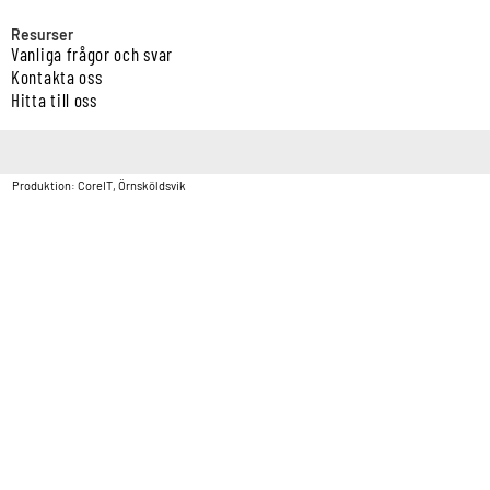
Resurser
Vanliga frågor och svar
Kontakta oss
Hitta till oss
Copyright © Vatten & Avloppscenter i Sverige AB2026.
Produktion: CoreIT, Örnsköldsvik