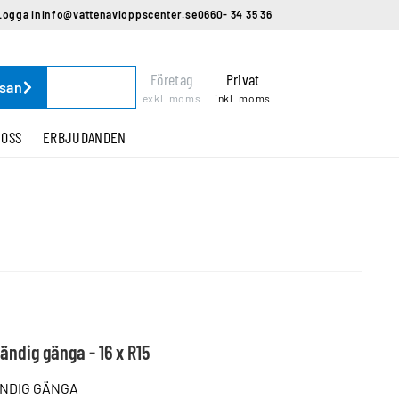
Logga in
info@vattenavloppscenter.se
0660- 34 35 36
Företag
Privat
ssan
exkl. moms
inkl. moms
 OSS
ERBJUDANDEN
vändig gänga - 16 x R15
VÄNDIG GÄNGA