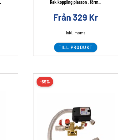
.
Rak koppling plasson , förm...
Från
329
Kr
inkl. moms
TILL PRODUKT
-69%