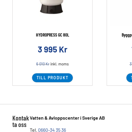
HYDROPRESS GC 80L
Byggp
3 995
Kr
6 010
Kr
inkl. moms
3
TILL PRODUKT
Kontak
Vatten & Avloppscenter i Sverige AB
ta oss
Tel.
0660-34 35 36