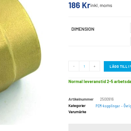
186
Kr
inkl. moms
DIMENSION
-
+
LÄGG TILL 
Normal leveranstid 2-5 arbetsd
Artikelnummer
2500916
Kategorier
PEM-kopplingar – Övri
Varumärke