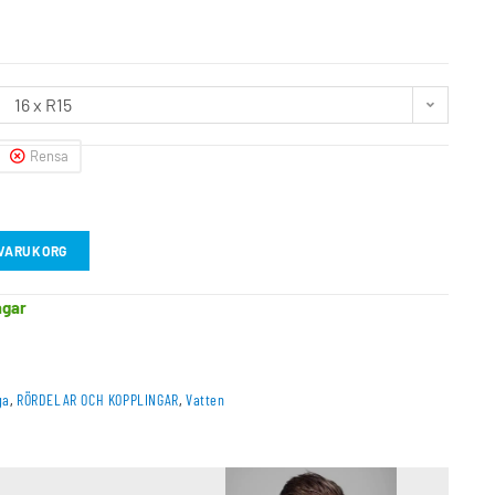
16 x R15
Rensa
I VARUKORG
agar
ga
,
RÖRDELAR OCH KOPPLINGAR
,
Vatten