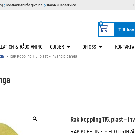
ing
Kostnadsfri rådgivning
Snabb kundservice
0
Till ka
LLATION & RÅDGIVNING
GUIDER
OM OSS
KONTAKTA
iga
>
Rak koppling 115, plast – invändig gänga
änga
Rak koppling 115, plast – in
RAK KOPPLING ISIFLO 115 IN