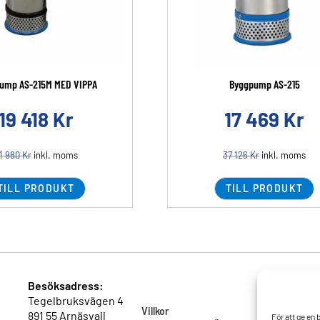
ump AS-215M MED VIPPA
Byggpump AS-215
19 418
Kr
17 469
Kr
1 980
Kr
inkl. moms
37 126
Kr
inkl. moms
TILL PRODUKT
TILL PRODUKT
Besöksadress:
Tegelbruksvägen 4
Villkor
891 55 Arnäsvall
För att ge en