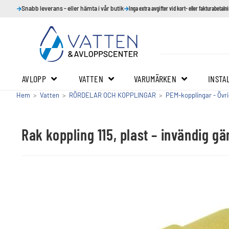
Snabb leverans - eller hämta i vår butik
Inga extra avgifter vid kort- eller fakturabetaln
AVLOPP
VATTEN
VARUMÄRKEN
INSTA
Hem
>
Vatten
>
RÖRDELAR OCH KOPPLINGAR
>
PEM-kopplingar - Övr
Rak koppling 115, plast – invändig g