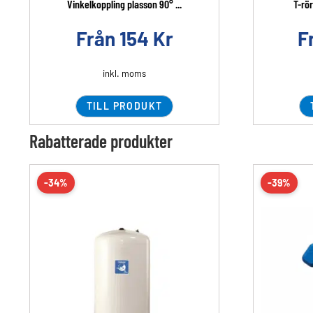
Vinkelkoppling plasson 90° ...
T-rör
Från
154
Kr
F
inkl. moms
TILL PRODUKT
Rabatterade produkter
-34%
-39%