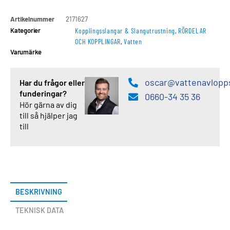
Artikelnummer
2171627
Kategorier
Kopplingsslangar & Slangutrustning
,
RÖRDELAR
OCH KOPPLINGAR
,
Vatten
Varumärke
oscar@vattenavlopp
Har du frågor eller
funderingar?
0660-34 35 36
Hör gärna av dig
till så hjälper jag
till
BESKRIVNING
TEKNISK DATA