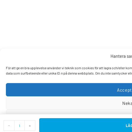
Hantera s
För att ge en bra upplevelse använder vi teknik som cookies för att lagra och/eller k
data som surfbeteende eller unika ID:n på denna webbplats. Om du inte samtycker elle
Accept
Nek
Visa pref
-
+
LÄG
Cookiepo