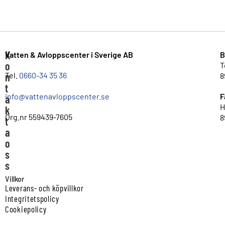
K
Vatten & Avloppscenter i Sverige AB
B
o
T
n
Tel.
0660-34 35 36
8
t
info@vattenavloppscenter.se
F
a
H
k
Org.nr 559439-7605
8
t
a
o
s
s
Villkor
Leverans- och köpvillkor
Integritetspolicy
Cookiepolicy