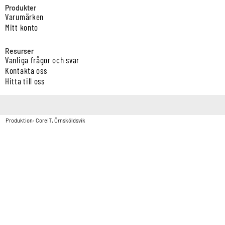
Produkter
Varumärken
Mitt konto
Resurser
Vanliga frågor och svar
Kontakta oss
Hitta till oss
Copyright © Vatten & Avloppscenter i Sverige AB2026.
Produktion: CoreIT, Örnsköldsvik