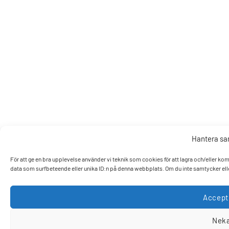
Hantera s
För att ge en bra upplevelse använder vi teknik som cookies för att lagra och/eller k
data som surfbeteende eller unika ID:n på denna webbplats. Om du inte samtycker elle
Accept
Nek