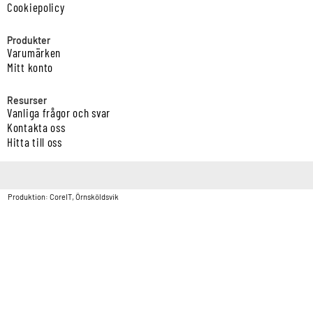
Cookiepolicy
Produkter
Varumärken
Mitt konto
Resurser
Vanliga frågor och svar
Kontakta oss
Hitta till oss
Copyright © Vatten & Avloppscenter i Sverige AB2026.
Produktion: CoreIT, Örnsköldsvik