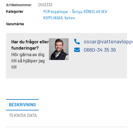
Artikelnummer
2503332
Kategorier
PEM-kopplingar – Övriga
,
RÖRDELAR OCH
KOPPLINGAR
,
Vatten
Varumärke
oscar@vattenavlopp
Har du frågor eller
funderingar?
0660-34 35 36
Hör gärna av dig
till så hjälper jag
till
BESKRIVNING
TEKNISK DATA