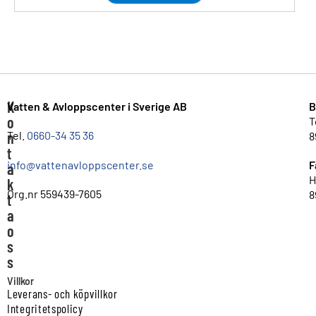
K
Vatten & Avloppscenter i Sverige AB
B
o
T
n
Tel.
0660-34 35 36
8
t
info@vattenavloppscenter.se
F
a
H
k
Org.nr 559439-7605
8
t
a
o
s
s
Villkor
Leverans- och köpvillkor
Integritetspolicy