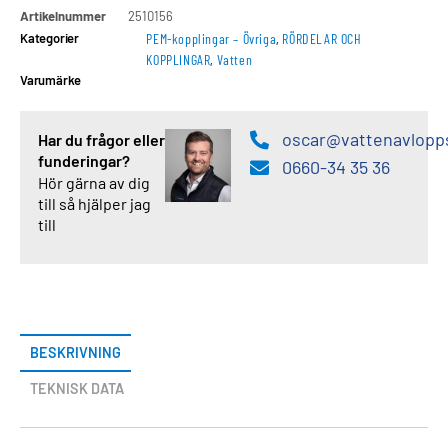
Artikelnummer
2510156
Kategorier
PEM-kopplingar – Övriga
,
RÖRDELAR OCH
KOPPLINGAR
,
Vatten
Varumärke
oscar@vattenavlopp
Har du frågor eller
funderingar?
0660-34 35 36
Hör gärna av dig
till så hjälper jag
till
BESKRIVNING
TEKNISK DATA