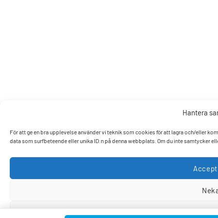
Hantera s
För att ge en bra upplevelse använder vi teknik som cookies för att lagra och/eller k
data som surfbeteende eller unika ID:n på denna webbplats. Om du inte samtycker elle
Accept
Nek
Visa pref