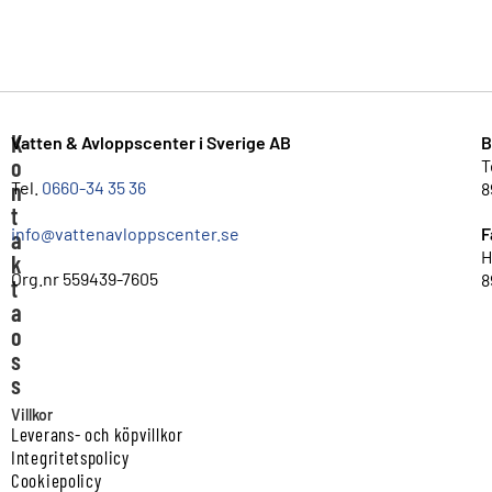
K
Vatten & Avloppscenter i Sverige AB
B
o
T
n
Tel.
0660-34 35 36
8
t
info@vattenavloppscenter.se
F
a
H
k
Org.nr 559439-7605
8
t
a
o
s
s
Villkor
Leverans- och köpvillkor
Integritetspolicy
Cookiepolicy