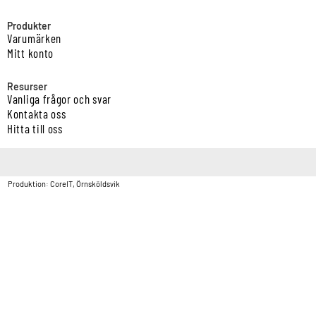
Produkter
Varumärken
Mitt konto
Resurser
Vanliga frågor och svar
Kontakta oss
Hitta till oss
Copyright © Vatten & Avloppscenter i Sverige AB2026.
Produktion: CoreIT, Örnsköldsvik