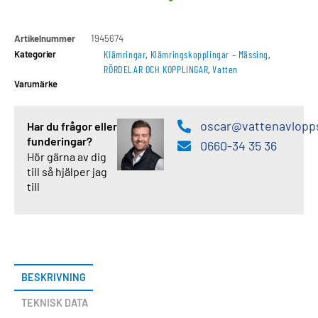
Artikelnummer
1945674
Kategorier
Klämringar
,
Klämringskopplingar – Mässing
,
RÖRDELAR OCH KOPPLINGAR
,
Vatten
Varumärke
oscar@vattenavlopp
Har du frågor eller
funderingar?
0660-34 35 36
Hör gärna av dig
till så hjälper jag
till
BESKRIVNING
TEKNISK DATA