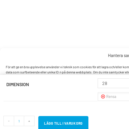
Hantera s
För att ge en bra upplevelse använder vi teknik som cookies för att lagra och/eller k
data som surfbeteende eller unika ID:n på denna webbplats. Om du inte samtycker elle
28
DIMENSION
Accept
Rensa
Nek
Visa pref
-
+
LÄGG TILL I VARUKORG
Cookiepo