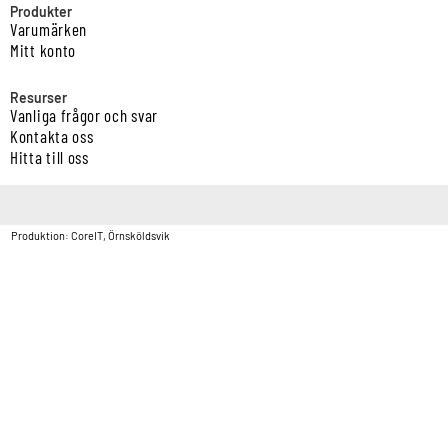
Produkter
Varumärken
Mitt konto
Resurser
Vanliga frågor och svar
Kontakta oss
Hitta till oss
Copyright © Vatten & Avloppscenter i Sverige AB2026.
Produktion: CoreIT, Örnsköldsvik