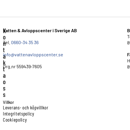
K
Vatten & Avloppscenter i Sverige AB
B
o
T
n
Tel.
0660-34 35 36
8
t
info@vattenavloppscenter.se
F
a
H
k
Org.nr 559439-7605
8
t
a
o
s
s
Villkor
Leverans- och köpvillkor
Integritetspolicy
Cookiepolicy