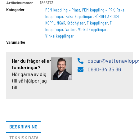
Artikelnummer
1866173
Kategorier
PEM-koppling – Plast
,
PEM-koppling – PRK
,
Raka
kopplingar
,
Raka kopplingar
,
RÖRDELAR OCH
KOPPLINGAR
,
Stödhylsor
,
T-kopplingar
,
T-
kopplingar
,
Vatten
,
Vinkelkopplingar
,
Vinkelkopplingar
Varumärke
oscar@vattenavlopp
Har du frågor eller
funderingar?
0660-34 35 36
Hör gärna av dig
till så hjälper jag
till
BESKRIVNING
TEKNISK DATA