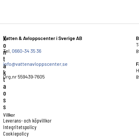
K
Vatten & Avloppscenter i Sverige AB
B
o
T
n
Tel.
0660-34 35 36
8
t
info@vattenavloppscenter.se
F
a
H
k
Org.nr 559439-7605
8
t
a
o
s
s
Villkor
Leverans- och köpvillkor
Integritetspolicy
Cookiepolicy