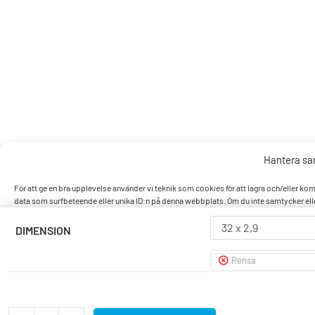
Hantera s
För att ge en bra upplevelse använder vi teknik som cookies för att lagra och/eller k
data som surfbeteende eller unika ID:n på denna webbplats. Om du inte samtycker elle
32 x 2,9
DIMENSION
Accept
Rensa
Nek
Visa pref