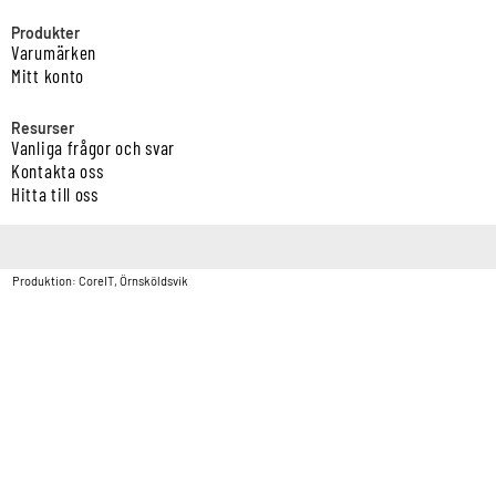
Produkter
Varumärken
Mitt konto
Resurser
Vanliga frågor och svar
Kontakta oss
Hitta till oss
Copyright © Vatten & Avloppscenter i Sverige AB2026.
Produktion: CoreIT, Örnsköldsvik