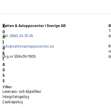
K
Vatten & Avloppscenter i Sverige AB
B
o
T
n
Tel.
0660-34 35 36
8
t
info@vattenavloppscenter.se
F
a
H
k
Org.nr 559439-7605
8
t
a
o
s
s
Villkor
Leverans- och köpvillkor
Integritetspolicy
Cookiepolicy