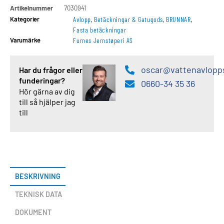
Artikelnummer
7030941
Kategorier
Avlopp
,
Betäckningar & Gatugods
,
BRUNNAR
,
Fasta betäckningar
Varumärke
Furnes Jernstøperi AS
oscar@vattenavlopp
Har du frågor eller
funderingar?
0660-34 35 36
Hör gärna av dig
till så hjälper jag
till
BESKRIVNING
TEKNISK DATA
DOKUMENT