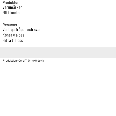
Produkter
Varumärken
Mitt konto
Resurser
Vanliga frågor och svar
Kontakta oss
Hitta till oss
Copyright © Vatten & Avloppscenter i Sverige AB2026.
Produktion: CoreIT, Örnsköldsvik