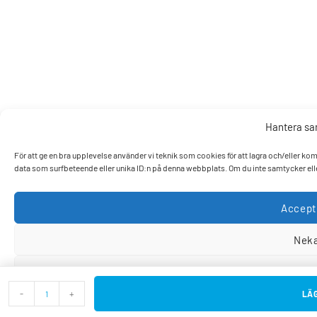
Hantera s
För att ge en bra upplevelse använder vi teknik som cookies för att lagra och/eller k
data som surfbeteende eller unika ID:n på denna webbplats. Om du inte samtycker elle
Accept
Nek
Visa pref
-
+
LÄG
Cookiepo