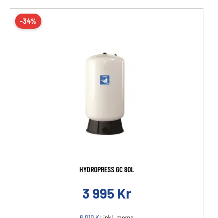
-34%
HYDROPRESS GC 80L
3 995
Kr
6 010
Kr
inkl. moms