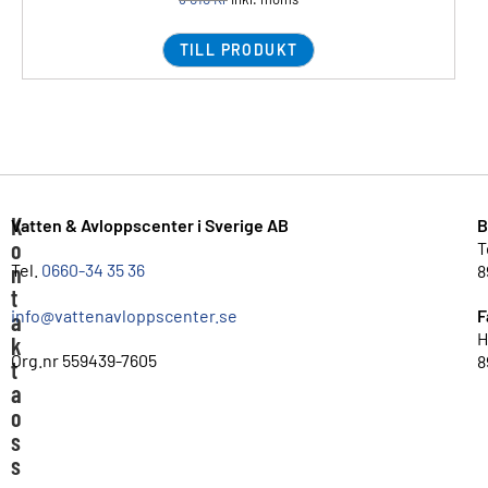
TILL PRODUKT
K
Vatten & Avloppscenter i Sverige AB
B
o
T
n
Tel.
0660-34 35 36
8
t
info@vattenavloppscenter.se
F
a
H
k
Org.nr 559439-7605
8
t
a
o
s
s