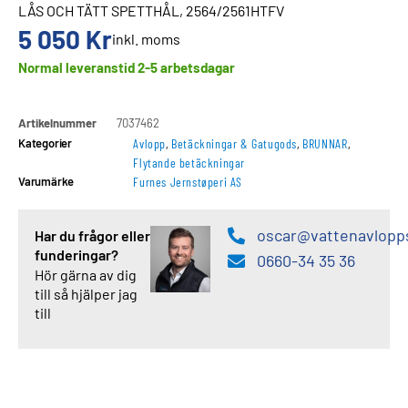
LÅS OCH TÄTT SPETTHÅL, 2564/2561HTFV
5 050
Kr
inkl. moms
Normal leveranstid 2-5 arbetsdagar
Artikelnummer
7037462
Kategorier
Avlopp
,
Betäckningar & Gatugods
,
BRUNNAR
,
Flytande betäckningar
Varumärke
Furnes Jernstøperi AS
oscar@vattenavlopp
Har du frågor eller
funderingar?
0660-34 35 36
Hör gärna av dig
till så hjälper jag
till