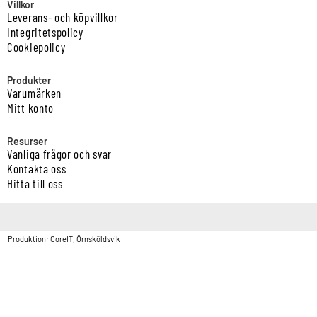
Villkor
Leverans- och köpvillkor
Integritetspolicy
Cookiepolicy
Produkter
Varumärken
Mitt konto
Resurser
Vanliga frågor och svar
Kontakta oss
Hitta till oss
Copyright © Vatten & Avloppscenter i Sverige AB2026.
Produktion: CoreIT, Örnsköldsvik