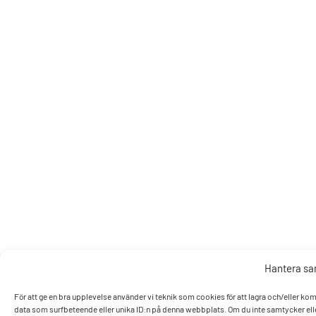
Hantera s
För att ge en bra upplevelse använder vi teknik som cookies för att lagra och/eller k
data som surfbeteende eller unika ID:n på denna webbplats. Om du inte samtycker elle