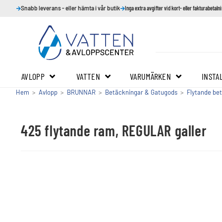
Snabb leverans - eller hämta i vår butik
Inga extra avgifter vid kort- eller fakturabetaln
AVLOPP
VATTEN
VARUMÄRKEN
INSTA
Hem
>
Avlopp
>
BRUNNAR
>
Betäckningar & Gatugods
>
Flytande be
425 flytande ram, REGULAR galler