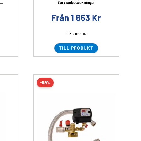
..
Servicebetäckningar
Från
1 653
Kr
inkl. moms
TILL PRODUKT
-69%