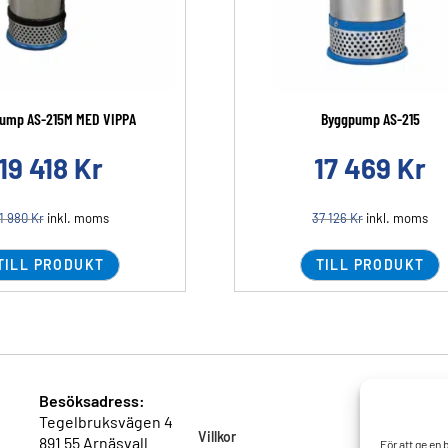
ump AS-215M MED VIPPA
Byggpump AS-215
19 418
Kr
17 469
Kr
1 980
Kr
inkl. moms
37 126
Kr
inkl. moms
TILL PRODUKT
TILL PRODUKT
Besöksadress:
Tegelbruksvägen 4
Villkor
891 55 Arnäsvall
För att ge en