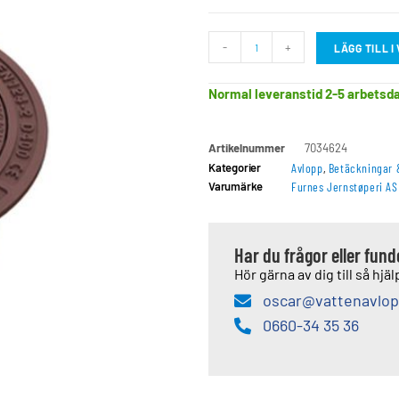
-
+
LÄGG TILL 
Normal leveranstid 2-5 arbetsd
Artikelnummer
7034624
Kategorier
Avlopp
,
Betäckningar 
Varumärke
Furnes Jernstøperi AS
Har du frågor eller fun
Hör gärna av dig till så hjälp
oscar@vattenavlop
0660-34 35 36