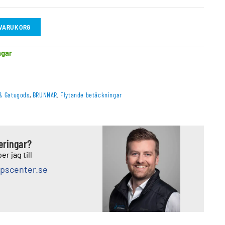
I VARUKORG
agar
& Gatugods
,
BRUNNAR
,
Flytande betäckningar
deringar?
er jag till
pscenter.se