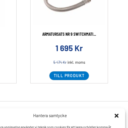
ARMATURSATS NR 9 SWITCHMATI...
1 695
Kr
5 474
Kr
inkl. moms
TILL PRODUKT
Hantera samtycke
Produkter
Resurser
 bra upplevelse använder vi teknik som cookies för att lagra och/eller komma åt