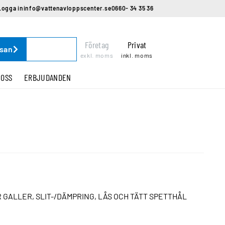
Logga in
info@vattenavloppscenter.se
0660- 34 35 36
Företag
Privat
ssan
exkl. moms
inkl. moms
 OSS
ERBJUDANDEN
 GALLER, SLIT-/DÄMPRING, LÅS OCH TÄTT SPETTHÅL