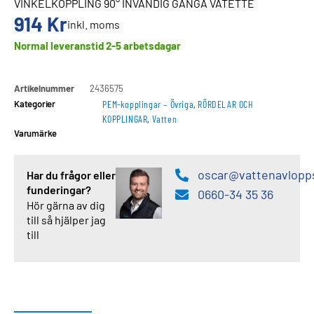
VINKELKOPPLING 90° INVÄNDIG GÄNGA VATETTE
914
Kr
inkl. moms
Normal leveranstid 2-5 arbetsdagar
Artikelnummer
2436575
Kategorier
PEM-kopplingar – Övriga
,
RÖRDELAR OCH
KOPPLINGAR
,
Vatten
Varumärke
oscar@vattenavlopp
Har du frågor eller
funderingar?
0660-34 35 36
Hör gärna av dig
till så hjälper jag
till