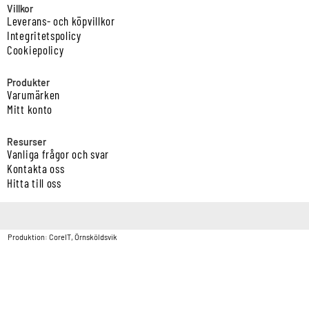
Villkor
Leverans- och köpvillkor
Integritetspolicy
Cookiepolicy
Produkter
Varumärken
Mitt konto
Resurser
Vanliga frågor och svar
Kontakta oss
Hitta till oss
Copyright © Vatten & Avloppscenter i Sverige AB2026.
Produktion: CoreIT, Örnsköldsvik