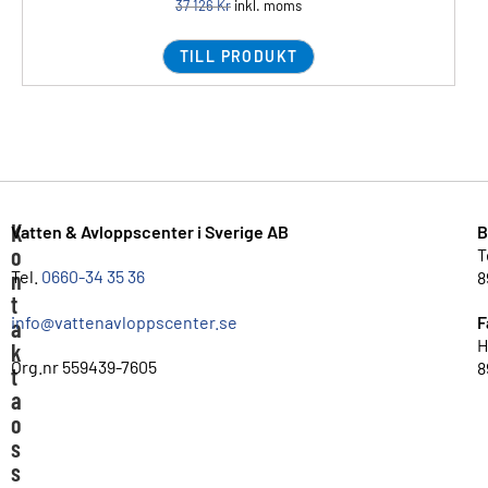
37 126
Kr
inkl. moms
TILL PRODUKT
K
Vatten & Avloppscenter i Sverige AB
B
o
T
n
Tel.
0660-34 35 36
8
t
info@vattenavloppscenter.se
F
a
H
k
Org.nr 559439-7605
8
t
a
o
s
s