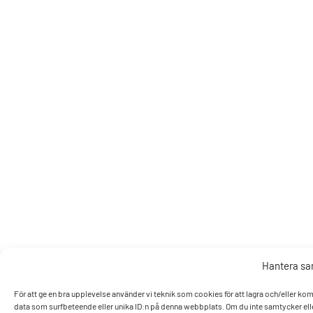
Hantera s
För att ge en bra upplevelse använder vi teknik som cookies för att lagra och/eller k
data som surfbeteende eller unika ID:n på denna webbplats. Om du inte samtycker elle