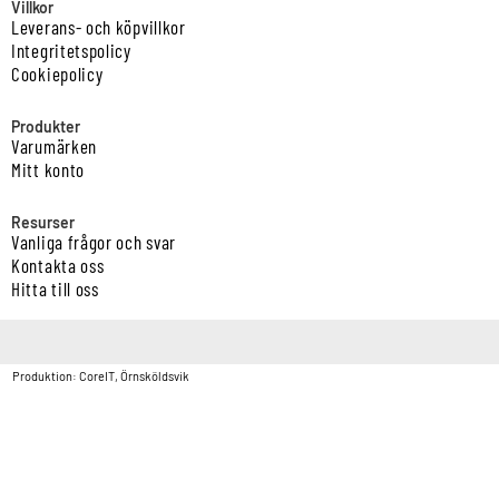
Villkor
Leverans- och köpvillkor
Integritetspolicy
Cookiepolicy
Produkter
Varumärken
Mitt konto
Resurser
Vanliga frågor och svar
Kontakta oss
Hitta till oss
Copyright © Vatten & Avloppscenter i Sverige AB2026.
Produktion: CoreIT, Örnsköldsvik