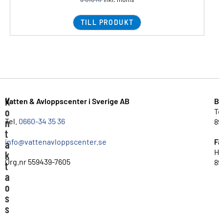
TILL PRODUKT
K
Vatten & Avloppscenter i Sverige AB
B
o
T
n
Tel.
0660-34 35 36
8
t
info@vattenavloppscenter.se
F
a
H
k
Org.nr 559439-7605
8
t
a
o
s
s