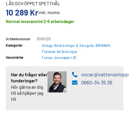
LÅS OCH ÖPPET SPETTHÅL
10 289
Kr
inkl. moms
Normal leveranstid 2-5 arbetsdagar
Artikelnummer
6585025
Kategorier
Avlopp
,
Betäckningar & Gatugods
,
BRUNNAR
,
Flytande betäckningar
Varumärke
Furnes Jernstøperi AS
oscar@vattenavlopp
Har du frågor eller
funderingar?
0660-34 35 36
Hör gärna av dig
till så hjälper jag
till