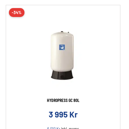
-34%
HYDROPRESS GC 80L
3 995
Kr
6 010
Kr
inkl. moms