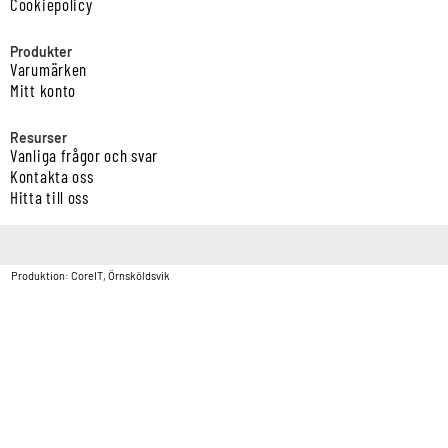
Cookiepolicy
Produkter
Varumärken
Mitt konto
Resurser
Vanliga frågor och svar
Kontakta oss
Hitta till oss
Copyright © Vatten & Avloppscenter i Sverige AB2026.
Produktion: CoreIT, Örnsköldsvik