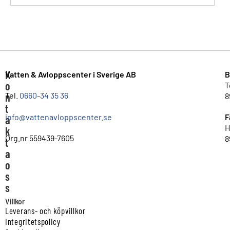
K
Vatten & Avloppscenter i Sverige AB
B
o
T
n
Tel.
0660-34 35 36
8
t
info@vattenavloppscenter.se
F
a
H
k
Org.nr 559439-7605
8
t
a
o
s
s
Villkor
Leverans- och köpvillkor
Integritetspolicy