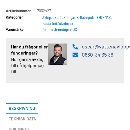
Artikelnummer
7032427
Kategorier
Avlopp
,
Betäckningar & Gatugods
,
BRUNNAR
,
Fasta betäckningar
Varumärke
Furnes Jernstøperi AS
oscar@vattenavlopp
Har du frågor eller
funderingar?
0660-34 35 36
Hör gärna av dig
till så hjälper jag
till
BESKRIVNING
TEKNISK DATA
DOKUMENT