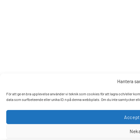
Hantera s
För att ge en bra upplevelse använder vi teknik som cookies för att lagra och/eller k
data som surfbeteende eller unika ID:n på denna webbplats. Om du inte samtycker elle
Accept
Nek