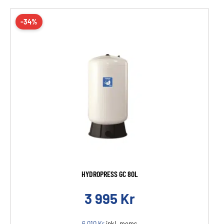
-34%
HYDROPRESS GC 80L
3 995
Kr
6 010
Kr
inkl. moms