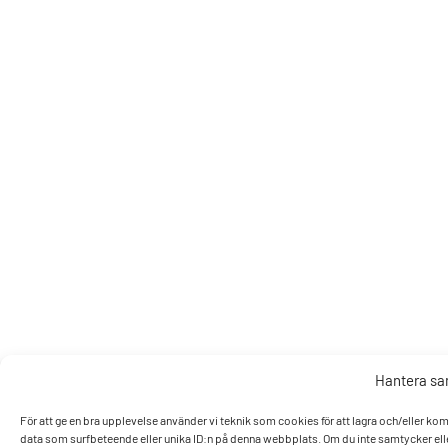
Hantera s
För att ge en bra upplevelse använder vi teknik som cookies för att lagra och/eller k
data som surfbeteende eller unika ID:n på denna webbplats. Om du inte samtycker elle