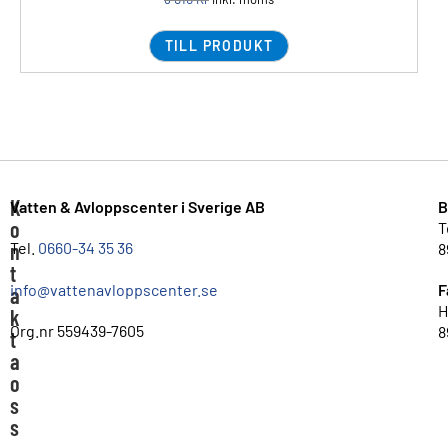
TILL PRODUKT
K
Vatten & Avloppscenter i Sverige AB
B
o
T
n
Tel.
0660-34 35 36
8
t
info@vattenavloppscenter.se
F
a
H
k
Org.nr 559439-7605
8
t
a
o
s
s