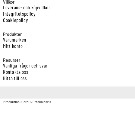
Villkor
Leverans- och köpvillkor
Integritetspolicy
Cookiepolicy
Produkter
Varumärken
Mitt konto
Resurser
Vanliga frågor och svar
Kontakta oss
Hitta till oss
Copyright © Vatten & Avloppscenter i Sverige AB2026.
Produktion: CoreIT, Örnsköldsvik