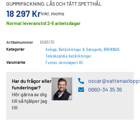
GUMMIPACKNING, LÅS OCH TÄTT SPETTHÅL
18 297
Kr
inkl. moms
Normal leveranstid 2-5 arbetsdagar
Artikelnummer
6585170
Kategorier
Avlopp
,
Betäckningar & Gatugods
,
BRUNNAR
,
Teleskopiska betäckningar
Varumärke
Furnes Jernstøperi AS
oscar@vattenavlopp
Har du frågor eller
funderingar?
0660-34 35 36
Hör gärna av dig
till så hjälper jag
till