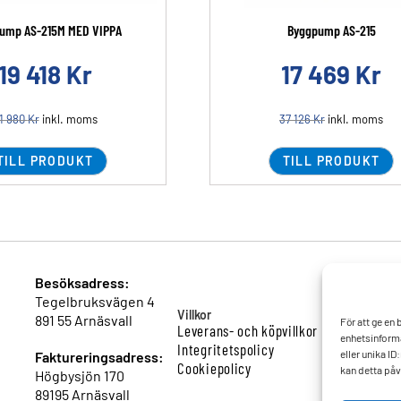
ump AS-215M MED VIPPA
Byggpump AS-215
19 418
Kr
17 469
Kr
1 980
Kr
inkl. moms
37 126
Kr
inkl. moms
TILL PRODUKT
TILL PRODUKT
Besöksadress:
Tegelbruksvägen 4
Villkor
891 55 Arnäsvall
För att ge en
Leverans- och köpvillkor
enhetsinforma
Integritetspolicy
eller unika I
Faktureringsadress:
Cookiepolicy
kan detta påv
Högbysjön 170
89195 Arnäsvall