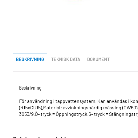
BESKRIVNING
TEKNISK DATA
DOKUMENT
Beskrivning
För användning i tappvattensystem. Kan användas i kom
(R15xCU15).Material: avzinkningshärdig mässing (CW602
3053/9.Ö- tryck = Öppningstryck.S- tryck = Stängningstr