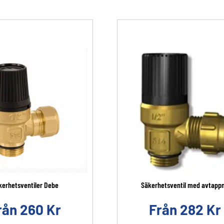
kerhetsventiler Debe
Säkerhetsventil med avtappn.
rån
260
Kr
Från
282
Kr