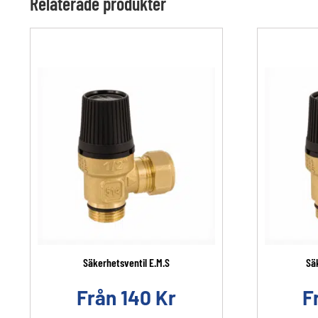
Relaterade produkter
Säkerhetsventil E.M.S
Sä
Från
140
Kr
F