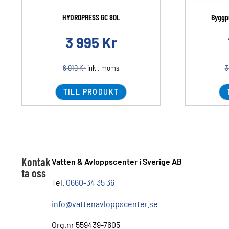
HYDROPRESS GC 80L
Byggp
3 995
Kr
6 010
Kr
inkl. moms
3
TILL PRODUKT
Kontak
Vatten & Avloppscenter i Sverige AB
ta oss
Tel.
0660-34 35 36
info@vattenavloppscenter.se
Org.nr 559439-7605