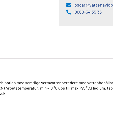
oscar@vattenavlop
0660-34 35 36
bination med samtliga varmvattenberedare med vattenbehållare. 
N).Arbetstemperatur: min -10 °C upp till max +95 °C.Medium: ta
yck.