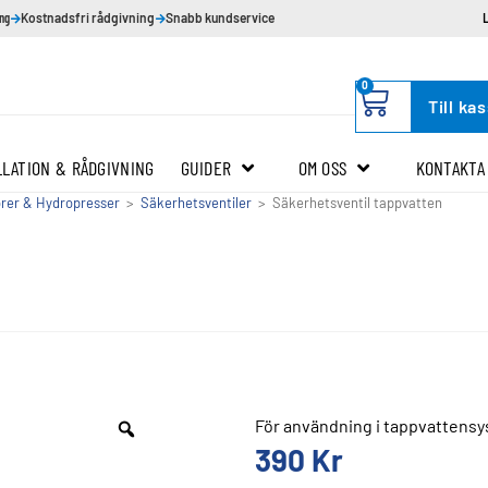
ing
Kostnadsfri rådgivning
Snabb kundservice
0
Till ka
LLATION & RÅDGIVNING
GUIDER
OM OSS
KONTAKTA
forer & Hydropresser
>
Säkerhetsventiler
>
Säkerhetsventil tappvatten
För användning i tappvattens
390
Kr