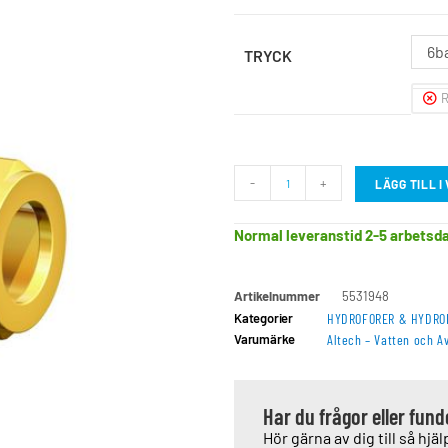
6b
TRYCK
R
-
+
LÄGG TILL 
Normal leveranstid 2-5 arbetsd
Artikelnummer
5531948
Kategorier
HYDROFORER & HYDRO
Varumärke
Altech – Vatten och A
Har du frågor eller fun
Hör gärna av dig till så hjälp