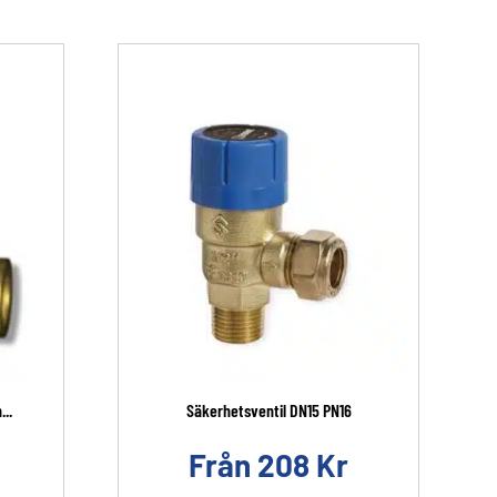
..
Säkerhetsventil DN15 PN16
Från
208
Kr