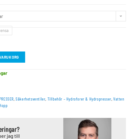
ar
ensa
I VARUKORG
agar
PRESSER
,
Säkerhetsventiler
,
Tillbehör – Hydroforer & Hydropresser
,
Vatten
vlopp
deringar?
er jag till