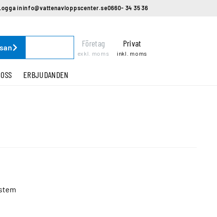
Logga in
info@vattenavloppscenter.se
0660- 34 35 36
Företag
Privat
ssan
exkl. moms
inkl. moms
 OSS
ERBJUDANDEN
ystem